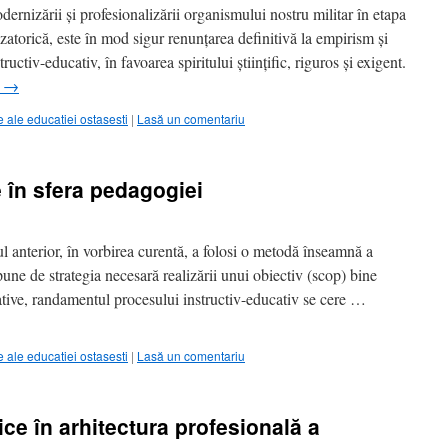
zării și profesionalizării organismului nostru militar în etapa
zatorică, este în mod sigur renunțarea definitivă la empirism și
ructiv-educativ, în favoarea spiritului științific, riguros și exigent.
i
→
ale educatiei ostasesti
|
Lasă un comentariu
 în sfera pedagogiei
terior, în vorbirea curentă, a folosi o metodă înseamnă a
pune de strategia necesară realizării unui obiectiv (scop) bine
cative, randamentul procesului instructiv-educativ se cere …
ale educatiei ostasesti
|
Lasă un comentariu
ice în arhitectura profesională a