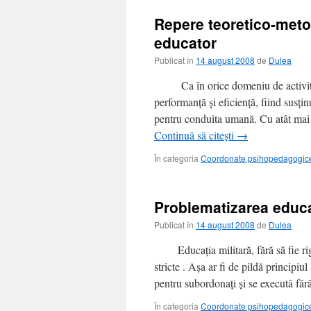
Repere teoretico-meto
educator
Publicat în
14 august 2008
de
Dulea
Ca în orice domeniu de activitate
performanţă şi eficienţă, fiind susţinu
pentru conduita umană. Cu atât mai 
Continuă să citești
→
În categoria
Coordonate psihopedagogice 
Problematizarea educa
Publicat în
14 august 2008
de
Dulea
Educaţia militară, fără să fie rigi
stricte . Aşa ar fi de pildă principi
pentru subordonaţi şi se execută făr
În categoria
Coordonate psihopedagogice 