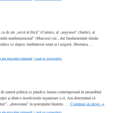
 de un „secol al fricii” (Camus), al „angoasei” (Sartre), al
mului unidimensional” (Marcuse) etc., dar fundamentale rămân
politice ce slujesc multilateral omul şi-i asigură libertatea …
ale educatiei ostasesti
|
Lasă un comentariu
 natură psihică ce pândesc lumea contemporană în ansamblul
zaţiei şi dintr-o insuficientă organizare a ei. Am determinat că
turi”, „distorsiuni” în potenţialul lăuntric, …
Continuă să citești
→
ale educatiei ostasesti
|
Lasă un comentariu