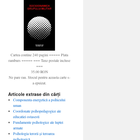
Cartea contine 240 pagini ===== Plata
ramburs ===== === Taxe postale incluse
===
35.00 RON
Ne pare rau. Stocul pentru aceasta carte s-
a epuizat.
Articole extrase din cărți
Componenta energetică a psihicului
uman
Coordonate psihopedagogice ale
educatiei ostasesti
Fundamente psihologice ale luptei
armate
Psihologia terorii şi teroarea
psihologică…