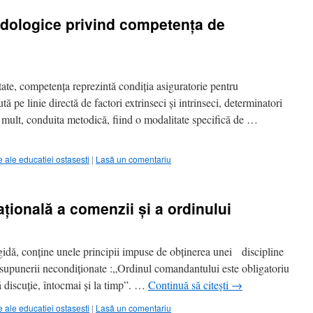
dologice privind competenţa de
, competenţa reprezintă condiţia asiguratorie pentru
tă pe linie directă de factori extrinseci şi intrinseci, determinatori
mult, conduita metodică, fiind o modalitate specifică de …
ale educatiei ostasesti
|
Lasă un comentariu
ţională a comenzii şi a ordinului
dă, conţine unele principii impuse de obţinerea unei discipline
ul supunerii necondiţionate :„Ordinul comandantului este obligatoriu
ă discuţie, întocmai şi la timp”. …
Continuă să citești
→
ale educatiei ostasesti
|
Lasă un comentariu