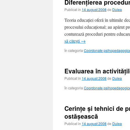
Diferenţierea procedur
Publicat în
14 august 2008
de
Dulea
Teoria educaţiei oferă în ultimile de
procesului educaţional; au apărut pr
conturează proceduri pentru educare
să citești
→
În categoria
Coordonate psihopedagogice 
Evaluarea în activităţ
Publicat în
14 august 2008
de
Dulea
În categoria
Coordonate psihopedagogice 
Cerințe și tehnici de 
ostășească
Publicat în
14 august 2008
de
Dulea