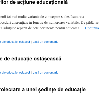
ilor de acţiune educaţională
cenii tot mai multe variante de concepere şi desfăşurare a
oceduri diferenţiate în funcţie de numeroase variabile. De pildă, se
a adulţilor separat de cele pertinente pentru educarea …
Continuă
ale educatiei ostasesti
|
Lasă un comentariu
ile de educaţie ostăşească
ale educatiei ostasesti
|
Lasă un comentariu
proiectare a unei ședințe de educație