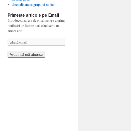
Sociodinamica grupului militar
Primește articole pe Email
Introduceți adresa de email pentru a primi
notificări de fiecare dată când scriu un
articol nou
A
d
r
e
s
ă
e
m
a
i
l