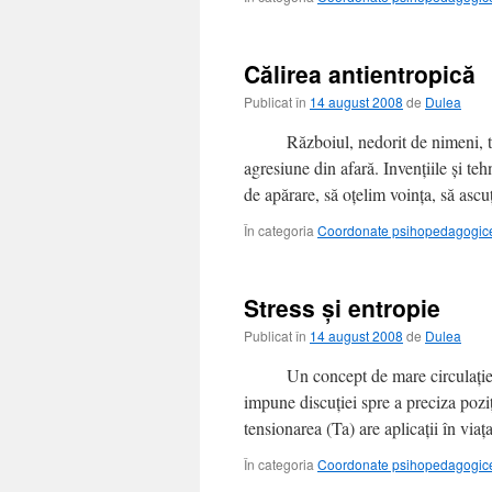
Călirea antientropică
Publicat în
14 august 2008
de
Dulea
Războiul, nedorit de nimeni, trebu
agresiune din afară. Invenţiile şi teh
de apărare, să oţelim voinţa, să as
În categoria
Coordonate psihopedagogice 
Stress şi entropie
Publicat în
14 august 2008
de
Dulea
Un concept de mare circulație este
impune discuției spre a preciza poz
tensionarea (Ta) are aplicații în vi
În categoria
Coordonate psihopedagogice 