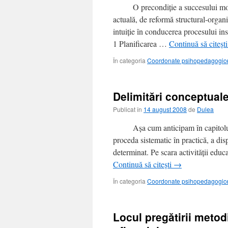
O precondiție a succesului moderni
actuală, de reformă structural-organi
intuiție în conducerea procesului inst
1 Planificarea …
Continuă să citeșt
În categoria
Coordonate psihopedagogice 
Delimitări conceptuale
Publicat în
14 august 2008
de
Dulea
Aşa cum anticipam în capitolul an
proceda sistematic în practică, a dis
determinat. Pe scara activității edu
Continuă să citești
→
În categoria
Coordonate psihopedagogice 
Locul pregătirii metod