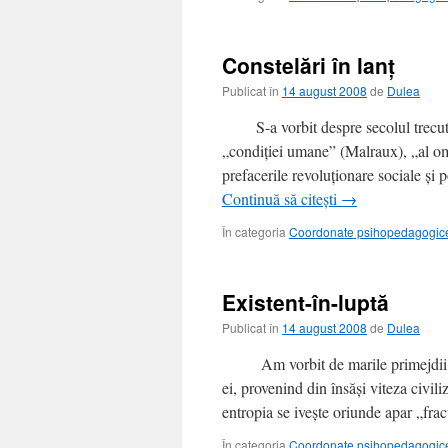
Constelări în lanţ
Publicat în
14 august 2008
de
Dulea
S-a vorbit despre secolul trecut ca
„condiţiei umane” (Malraux), „al o
prefacerile revoluţionare sociale şi 
Continuă să citești
→
În categoria
Coordonate psihopedagogice 
Existent-în-luptă
Publicat în
14 august 2008
de
Dulea
Am vorbit de marile primejdii de
ei, provenind din însăşi viteza civili
entropia se iveşte oriunde apar „frac
În categoria
Coordonate psihopedagogice 