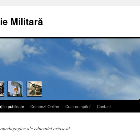
ie Militară
rțile publicate
Comenzi Online
Cum cumpăr?
Contact
pedagogice ale educatiei ostasesti