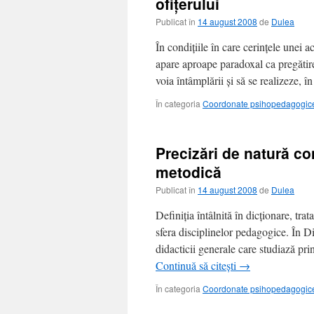
ofiţerului
Publicat în
14 august 2008
de
Dulea
În condiţiile în care cerinţele unei ac
apare aproape paradoxal ca pregătirea
voia întâmplării şi să se realizeze, 
În categoria
Coordonate psihopedagogice 
Precizări de natură co
metodică
Publicat în
14 august 2008
de
Dulea
Definiţia întâlnită în dicţionare, tr
sfera disciplinelor pedagogice. În D
didacticii generale care studiază pr
Continuă să citești
→
În categoria
Coordonate psihopedagogice 