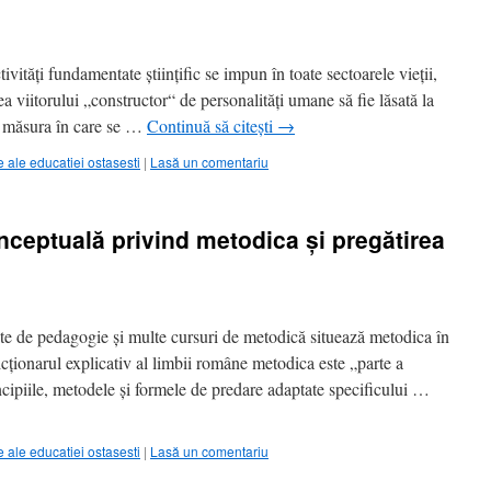
tivităţi fundamentate ştiinţific se impun în toate sectoarele vieţii,
 viitorului „constructor“ de personalităţi umane să fie lăsată la
în măsura în care se …
Continuă să citești
→
ale educatiei ostasesti
|
Lasă un comentariu
nceptuală privind metodica şi pregătirea
atate de pedagogie şi multe cursuri de metodică situează metodica în
icţionarul explicativ al limbii române metodica este „parte a
incipiile, metodele şi formele de predare adaptate specificului …
ale educatiei ostasesti
|
Lasă un comentariu