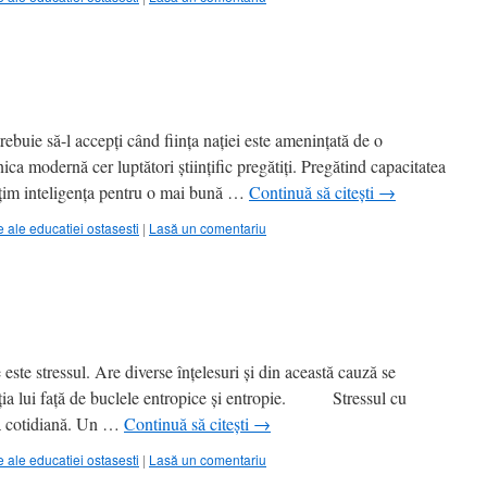
ie să-l accepţi când fiinţa naţiei este ameninţată de o
nica modernă cer luptători ştiinţific pregătiţi. Pregătind capacitatea
cuţim inteligenţa pentru o mai bună …
Continuă să citești
→
ale educatiei ostasesti
|
Lasă un comentariu
 stressul. Are diverse înțelesuri și din această cauză se
iția lui față de buclele entropice și entropie. Stressul cu
ața cotidiană. Un …
Continuă să citești
→
ale educatiei ostasesti
|
Lasă un comentariu