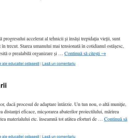
resului accelerat al tehnicii și însăși trepidația vieții, sunt
 în trecut. Starea umanului mai tensionată în cotidianul ostăşesc,
ecesită o prealabilă organizare şi …
Continuă să citești
→
ale educatiei ostasesti
|
Lasă un comentariu
rii
dacă procesul de adaptare întârzie. Un tun nou, o altă muniție,
a distanței eficace, micșorarea abaterilor proiectilului, mărirea
atea materialului etc. înseamnă tot atâtea eforturi de …
Continuă să
ale educatiei ostasesti
|
Lasă un comentariu