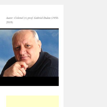
Autor: Colonel (r) prof. Gabriel Dulea (1950-
2018)