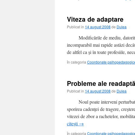
Viteza de adaptare
Publicat în
14 august 2008
de
Dulea
Modificările de mediu, datorită prog
incomparabil mai rapide astăzi decât
de altfel ca şi în toate profesiile, n
În categoria
Coordonate psihopedagogice 
Probleme ale readaptă
Publicat în
14 august 2008
de
Dulea
Noul poate interveni perturbator, 
sporirea cadenței de tragere, creștere
vitezei de zbor a rachetelor, mobilit
citești
→
În categoria
Coordonate psihopedagogice 