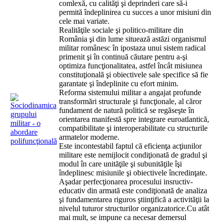
comlexă, cu calităţi şi deprinderi care să-i
permită îndeplinirea cu succes a unor misiuni din
cele mai variate.
Realităţile sociale şi politico-militare din
România şi din lume situează astăzi organismul
militar românesc în ipostaza unui sistem radical
primenit şi în continuă căutare pentru a-şi
optimiza funcţionalitatea, astfel încât misiunea
constituţională şi obiectivele sale specifice să fie
garantate şi îndeplinite cu efort minim.
Reforma sistemului militar a angajat profunde
transformări structurale şi funcţionale, al căror
fundament de natură politică se regăseşte în
orientarea manifestă spre integrare euroatlantică,
compatibilitate şi interoperabilitate cu structurile
armatelor moderne.
Este incontestabil faptul că eficienţa acţiunilor
militare este nemijlocit condiţionată de gradul şi
modul în care unităţile şi subunităţile îşi
îndeplinesc misiunile şi obiectivele încredinţate.
Aşadar perfecţionarea procesului insructiv-
educativ din armată este condiţionată de analiza
şi fundamentarea riguros ştiinţifică a activităţii la
nivelul tuturor structurilor organizatorice.Cu atât
mai mult, se impune ca necesar demersul