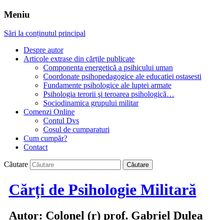
Meniu
Sări la conținutul principal
Despre autor
Articole extrase din cărțile publicate
Componenta energetică a psihicului uman
Coordonate psihopedagogice ale educatiei ostasesti
Fundamente psihologice ale luptei armate
Psihologia terorii şi teroarea psihologică…
Sociodinamica grupului militar
Comenzi Online
Contul Dvs
Cosul de cumparaturi
Cum cumpăr?
Contact
Căutare
Cărți de Psihologie Militară
Autor: Colonel (r) prof. Gabriel Dulea