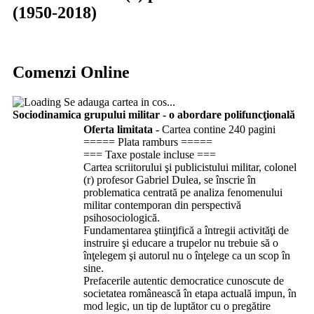
(1950-2018)
Comenzi Online
Se adauga cartea in cos...
Sociodinamica grupului militar - o abordare polifuncţională
Oferta limitata -
Cartea contine 240 pagini
===== Plata ramburs =====
=== Taxe postale incluse ===
Cartea scriitorului şi publicistului militar, colonel
(r) profesor Gabriel Dulea, se înscrie în
problematica centrată pe analiza fenomenului
militar contemporan din perspectivă
psihosociologică.
Fundamentarea ştiinţifică a întregii activităţi de
instruire şi educare a trupelor nu trebuie să o
înţelegem şi autorul nu o înţelege ca un scop în
sine.
Prefacerile autentic democratice cunoscute de
societatea românească în etapa actuală impun, în
mod legic, un tip de luptător cu o pregătire