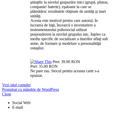
ştiinţific la nivelul grupurilor mici (grupă, pluton,
companie/ baterie), eşaloane la care se
plămădesc rezultatele obţinute de unităţi şi mari
unităţi.
Acesta este motivul pentru care autorul, în
lucrarea de faţă, încearcă o inventariere a
instrumentarului psihosocial utilizat
preponderent la nivelul grupului mic, înţeles ca
mediu specific de socializare a tinerilor aflaţi sub
arme, de formare şi modelare a personalităţii
ostaşilor.
Pret:
39.90 RON
Pret:
35.00 RON
Ne pare rau. Stocul pentru aceasta carte s-a
epuizat.
Vezi situl complet
Propulsat cu mândrie de WordPress
Close
Social Web
E-mail