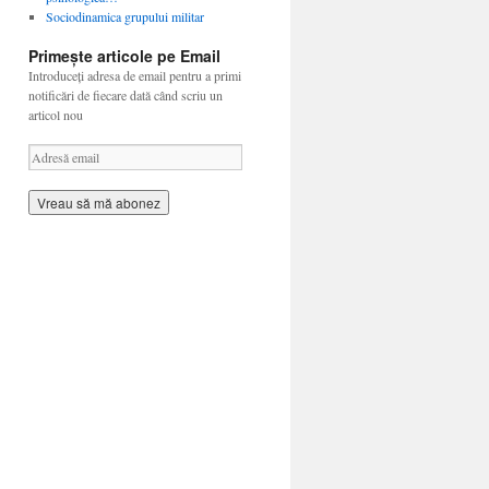
Sociodinamica grupului militar
Primește articole pe Email
Introduceți adresa de email pentru a primi
notificări de fiecare dată când scriu un
articol nou
A
d
r
e
s
ă
e
m
a
i
l