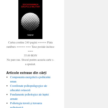
Cartea contine 240 pagini ===== Plata
ramburs ===== === Taxe postale incluse
===
35.00 RON
Ne pare rau. Stocul pentru aceasta carte s-
a epuizat.
Articole extrase din cărți
Componenta energetică a psihicului
uman
Coordonate psihopedagogice ale
educatiei ostasesti
Fundamente psihologice ale luptei
armate
Psihologia terorii şi teroarea
psihologică…