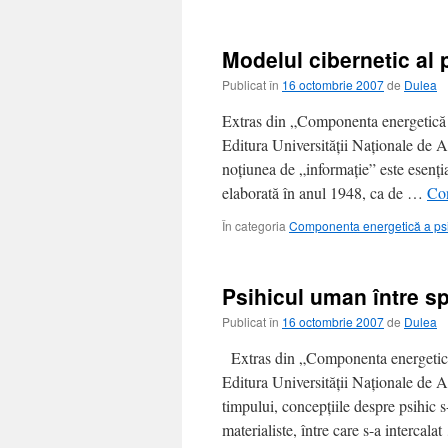
Modelul cibernetic al
Publicat în
16 octombrie 2007
de
Dulea
Extras din „Componenta energetică a
Editura Universităţii Naţionale de
noţiunea de „informaţie” este esenţ
elaborată în anul 1948, ca de …
Con
În categoria
Componenta energetică a ps
Psihicul uman între spi
Publicat în
16 octombrie 2007
de
Dulea
Extras din „Componenta energetică 
Editura Universităţii Naţionale de
timpului, concepţiile despre psihic s
materialiste, între care s-a intercal