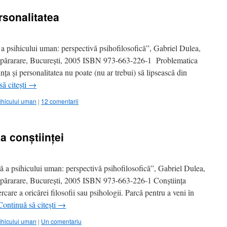
rsonalitatea
 psihicului uman: perspectivă psihofilosofică”, Gabriel Dulea,
 Apărarare, Bucureşti, 2005 ISBN 973-663-226-1 Problematica
inţa şi personalitatea nu poate (nu ar trebui) să lipsească din
ă citești
→
ihicului uman
|
12 comentarii
ea conştiinţei
a psihicului uman: perspectivă psihofilosofică”, Gabriel Dulea,
 Apărarare, Bucureşti, 2005 ISBN 973-663-226-1 Conştiinţa
ercare a oricărei filosofii sau psihologii. Parcă pentru a veni în
Continuă să citești
→
ihicului uman
|
Un comentariu