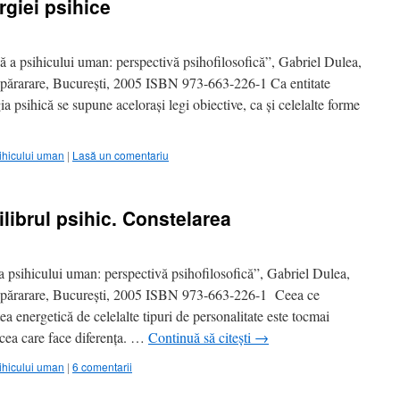
rgiei psihice
a psihicului uman: perspectivă psihofilosofică”, Gabriel Dulea,
 Apărarare, Bucureşti, 2005 ISBN 973-663-226-1 Ca entitate
ia psihică se supune aceloraşi legi obiective, ca şi celelalte forme
ihicului uman
|
Lasă un comentariu
ilibrul psihic. Constelarea
psihicului uman: perspectivă psihofilosofică”, Gabriel Dulea,
 Apărarare, Bucureşti, 2005 ISBN 973-663-226-1 Ceea ce
a energetică de celelalte tipuri de personalitate este tocmai
 cea care face diferenţa. …
Continuă să citești
→
ihicului uman
|
6 comentarii