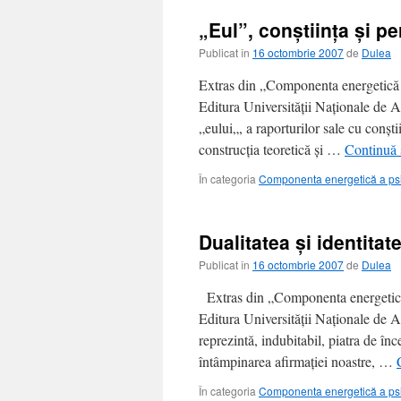
„Eul”, conştiinţa şi pe
Publicat în
16 octombrie 2007
de
Dulea
Extras din „Componenta energetică a
Editura Universităţii Naţionale de
„eului„, a raporturilor sale cu conşti
construcţia teoretică şi …
Continuă s
În categoria
Componenta energetică a ps
Dualitatea şi identitat
Publicat în
16 octombrie 2007
de
Dulea
Extras din „Componenta energetică 
Editura Universităţii Naţionale de
reprezintă, indubitabil, piatra de înc
întâmpinarea afirmaţiei noastre, …
În categoria
Componenta energetică a ps