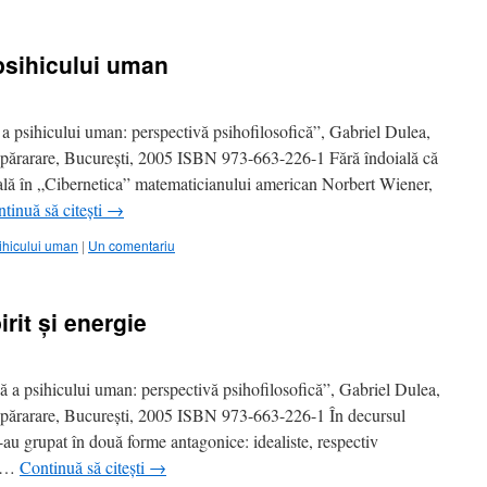
 psihicului uman
 psihicului uman: perspectivă psihofilosofică”, Gabriel Dulea,
 Apărarare, Bucureşti, 2005 ISBN 973-663-226-1 Fără îndoială că
ială în „Cibernetica” matematicianului american Norbert Wiener,
tinuă să citești
→
ihicului uman
|
Un comentariu
rit şi energie
a psihicului uman: perspectivă psihofilosofică”, Gabriel Dulea,
 Apărarare, Bucureşti, 2005 ISBN 973-663-226-1 În decursul
-au grupat în două forme antagonice: idealiste, respectiv
at …
Continuă să citești
→