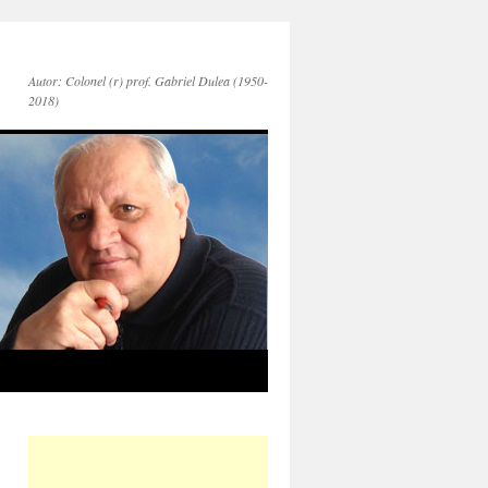
Autor: Colonel (r) prof. Gabriel Dulea (1950-
2018)