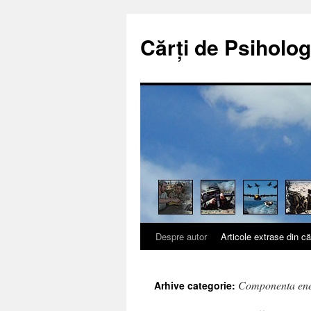
Cărți de Psiholog
Despre autor
Articole extrase din că
Sari
la
Componenta ener
Arhive categorie:
conținut