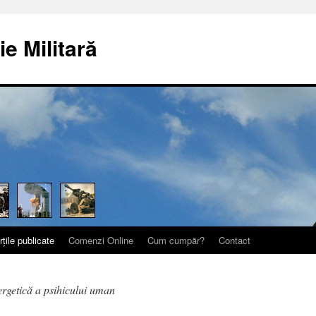
ie Militară
rțile publicate
Comenzi Online
Cum cumpăr?
Contact
getică a psihicului uman