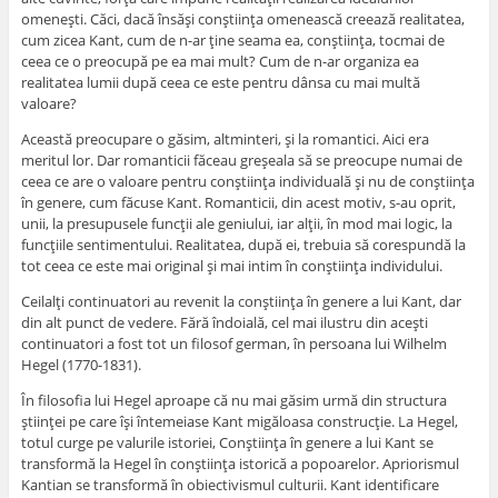
omeneşti. Căci, dacă însăşi conştiinţa omenească creează realitatea,
cum zicea Kant, cum de n-ar ţine seama ea, conştiinţa, tocmai de
ceea ce o preocupă pe ea mai mult? Cum de n-ar organiza ea
realitatea lumii după ceea ce este pentru dânsa cu mai multă
valoare?
Această preocupare o găsim, altminteri, şi la romantici. Aici era
meritul lor. Dar romanticii făceau greşeala să se preocupe numai de
ceea ce are o valoare pentru conştiinţa individuală şi nu de conştiinţa
în genere, cum făcuse Kant. Romanticii, din acest motiv, s-au oprit,
unii, la presupusele funcţii ale geniului, iar alţii, în mod mai logic, la
funcţiile sentimentului. Realitatea, după ei, trebuia să corespundă la
tot ceea ce este mai original şi mai intim în conştiinţa individului.
Ceilalţi continuatori au revenit la conştiinţa în genere a lui Kant, dar
din alt punct de vedere. Fără îndoială, cel mai ilustru din aceşti
continuatori a fost tot un filosof german, în persoana lui Wilhelm
Hegel (1770-1831).
În filosofia lui Hegel aproape că nu mai găsim urmă din structura
ştiinţei pe care îşi întemeiase Kant migăloasa construcţie. La Hegel,
totul curge pe valurile istoriei, Conştiinţa în genere a lui Kant se
transformă la Hegel în conştiinţa istorică a popoarelor. Apriorismul
Kantian se transformă în obiectivismul culturii. Kant identificare