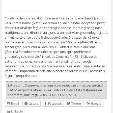
*
sofist = denumire dată în Grecia antică, în perioada clasică (sec. 5
î.e.n.) profesorilor (plătiţi) de retorică şi de filosofie. Adoptând poziţii
critice, raţionaliste faţă de concepţiile sociale, morale şi relogioase
tradiţionale, unii dintre ei au ajuns la un relativism gnoseologic şi etic,
afirmând că orice poate fi deopotrivă adevărat sau fals, că orice
opinie poate fi susţinută sau combătută.
*
Socrate (469-399 î.e.n.),
filosof grec, precursor al idealismului obiectiv, care a orientat
gândirea filosofică spre subiect, spre om, spre problemele
gnoseologice şi morale.
*
Nicolaus Copernic (1473-1543), vestit
astronom polonez, care a fundamentat ştiinţific concepţia
heliocentrică, potrivit căreia Soarele se află în centrul universului, iar
Pământul împreună cu celelalte planete se rotesc în jurul acestuia şi
în jurul propriilor axe.
Extras din
„Componenta energetică a psihicului uman: perspectivă
psihofilosofică”
, Gabriel Dulea, Editura Universităţii Naţionale de
Apărarare, Bucureşti, 2005 ISBN 973-663-226-1
Email
Listare
Facebook
Twitter
Google
LinkedIn