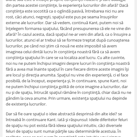
din partea acestei conştiinţe, la experienţa lucrurilor din afară? Dacă
conştiinţa este socotită ca o oglindă pasivă, întrebarea nici nu are
rost, căci atunci, negreşti, spaţiul este pus pe seama însuşirilor
externe ale lucrurilor. Dar să vedem, continuă Kant, putem noi să
înţelegem formarea spaţiului, făcând presupunerea că ele ne vine din
afară? În cazul acesta, dacă spaţiul ne-ar veni din afară, ca o însuşire a
lucrurilor, atunci el ar trebui să se formeze treptat după cunoaşterea
lucrurilor, pe când noi ştim că nouă ne este imposibil să avem
imaginea celui dintâi lucru în conştiinţa noastră fără ca să avem
conştiinţa spaţiului în care se va localiza acel lucru. Cu alte cuvinte,
noi nu ne putem închipui imagini despre lucruri în conştiinţa noastră
fără a avea mai înainte spaţiul în care fiecare dintre aceste imagini îşi
are locul şi direcţia anumita. Spaţiul nu vine din experienţă, ci el face
posibilă, de la început, experienţa şi, în continuare, spune Kant, noi
ne putem închipui conştiinţa golită de orice imagine a lucrurilor, dar
nu şi de spaţiu, întrucât spaţiul rămâne în conştiinţă, chiar dacă nu ne
gândim la ceva anume. Prin urmare, existenţa spaţiului nu depinde
de existenţa lucrurilor.
Dar să fie oare spaţiul o idee abstractă desprinsă din alte idei? se
întreabă în continuare Kant. Iată şi răspunsul: Ideile diferitelor feluri
de spaţiu nu pot exista fără ideea spaţiului intuitiv, căci diversele
feluri de spaţiu sunt numai părţile sau determinările acestuia. În