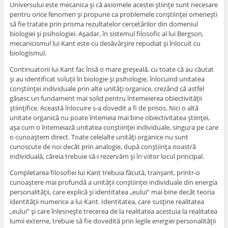
Universului este mecanica şi că axiomele acestei ştiinţe sunt necesare
pentru orice fenomen şi propune ca problemele conştiinţei omeneşti
să fie tratate prin prisma rezultatelor cercetărilor din domeniul
biologiei şi psihologiei. Aşadar, în sistemul filosofic al lui Bergson,
mecanicismul lui Kant este cu desăvârşire repudiat şi înlocuit cu
biologismul.
Continuatorii lui Kant fac însă o mare greşeală, cu toate că au căutat
şi au identificat soluţii în biologie şi psihologie, înlocuind unitatea
conştiinţei individuale prin alte unităţi organice, crezând că astfel
găsesc un fundament mai solid pentru întemeierea obiectivităţii
ştiinţifice. Această înlocuire s-a dovedit a fi de prisos. Nici o altă
unitate organică nu poate întemeia mai bine obiectivitatea ştiinţei,
aşa cum o întemeiază unitatea conştiinţei individuale, singura pe care
o cunoaştem direct. Toate celelalte unităţi organice nu sunt
cunoscute de noi decât prin analogie, după conştiinţa noastră
individuală, căreia trebuie să-i rezervăm şi în viitor locul principal.
Completarea filosofiei lui Kant trebuia făcută, tranşant, printr-o
cunoaştere mai profundă a unităţii conştiinţei individuale din energia
personalităţii, care explică şi identitatea „eului” mai bine decât teoria
identităţii numerice a lui Kant. Identitatea, care susţine realitatea
„eului” şi care înlesneşte trecerea de la realitatea acestuia la realitatea
lumii externe, trebuie să fie dovedită prin legile
energiei
personalităţii