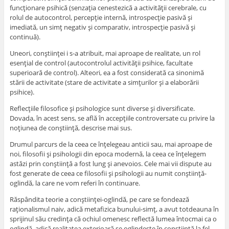
funcţionare psihică (senzaţia cenestezică a activităţii cerebrale, cu
rolul de autocontrol, percepţie internă, introspecţie pasivă şi
imediată, un simţ negativ şi comparativ, introspecţie pasivă şi
continuă).
Uneori, conştiinţei i s-a atribuit, mai aproape de realitate, un rol
esenţial de control (autocontrolul activităţii psihice, facultate
superioară de control). Alteori, ea a fost considerată ca sinonimă
stării de activitate (stare de activitate a simţurilor şi a elaborării
psihice).
Reflecţiile filosofice şi psihologice sunt diverse şi diversificate.
Dovada, în acest sens, se află în accepţiile controversate cu privire la
noţiunea de conştiinţă, descrise mai sus.
Drumul parcurs de la ceea ce înţelegeau anticii sau, mai aproape de
noi, filosofii şi psihologii din epoca modernă, la ceea ce înţelegem
astăzi prin conştiinţă a fost lung şi anevoios. Cele mai vii dispute au
fost generate de ceea ce filosofii şi psihologii au numit conştiinţă-
oglindă, la care ne vom referi în continuare.
Răspândita teorie a conştiinţei-oglindă, pe care se fondează
raţionalismul naiv, adică metafizica bunului-simţ, a avut totdeauna în
sprijinul său credinţa că ochiul omenesc reflectă lumea întocmai ca o
oglindă, adică realitatea exterioară se oglindeşte în conştiinţă la fel