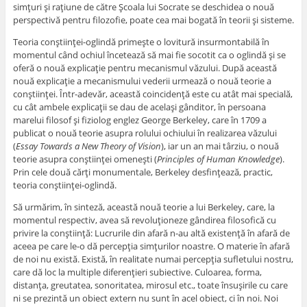
simţuri şi raţiune de către Şcoala lui Socrate se deschidea o nouă
perspectivă pentru filozofie, poate cea mai bogată în teorii şi sisteme.
Teoria conştiinţei-oglindă primeşte o lovitură insurmontabilă în
momentul când ochiul încetează să mai fie socotit ca o oglindă şi se
oferă o nouă explicaţie pentru mecanismul văzului. După această
nouă explicaţie a mecanismului vederii urmează o nouă teorie a
conştiinţei. Într-adevăr, această coincidenţă este cu atât mai specială,
cu cât ambele explicaţii se dau de acelaşi gânditor, în persoana
marelui filosof şi fiziolog englez George Berkeley, care în 1709 a
publicat o nouă teorie asupra rolului ochiului în realizarea văzului
(
Essay Towards a New Theory of Vision
), iar un an mai târziu, o nouă
teorie asupra conştiinţei omeneşti (
Principles of Human Knowledge
).
Prin cele două cărţi monumentale, Berkeley desfinţează, practic,
teoria conştiinţei-oglindă.
Să urmărim, în sinteză, această nouă teorie a lui Berkeley, care, la
momentul respectiv, avea să revoluţioneze gândirea filosofică cu
privire la conştiinţă: Lucrurile din afară n-au altă existenţă în afară de
aceea pe care le-o dă percepţia simţurilor noastre. O materie în afară
de noi nu există. Există, în realitate numai percepţia sufletului nostru,
care dă loc la multiple diferenţieri subiective. Culoarea, forma,
distanţa, greutatea, sonoritatea, mirosul etc., toate însuşirile cu care
ni se prezintă un obiect extern nu sunt în acel obiect, ci în noi. Noi