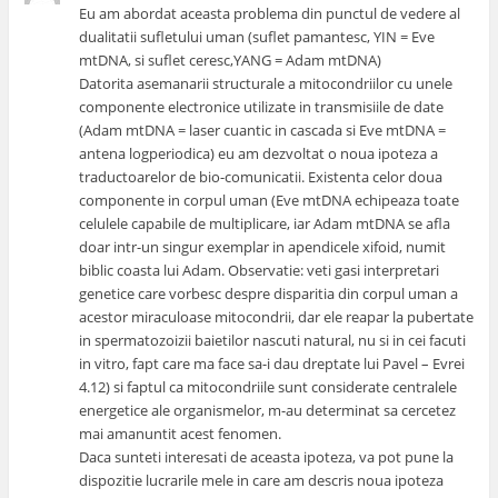
Eu am abordat aceasta problema din punctul de vedere al
dualitatii sufletului uman (suflet pamantesc, YIN = Eve
mtDNA, si suflet ceresc,YANG = Adam mtDNA)
Datorita asemanarii structurale a mitocondriilor cu unele
componente electronice utilizate in transmisiile de date
(Adam mtDNA = laser cuantic in cascada si Eve mtDNA =
antena logperiodica) eu am dezvoltat o noua ipoteza a
traductoarelor de bio-comunicatii. Existenta celor doua
componente in corpul uman (Eve mtDNA echipeaza toate
celulele capabile de multiplicare, iar Adam mtDNA se afla
doar intr-un singur exemplar in apendicele xifoid, numit
biblic coasta lui Adam. Observatie: veti gasi interpretari
genetice care vorbesc despre disparitia din corpul uman a
acestor miraculoase mitocondrii, dar ele reapar la pubertate
in spermatozoizii baietilor nascuti natural, nu si in cei facuti
in vitro, fapt care ma face sa-i dau dreptate lui Pavel – Evrei
4.12) si faptul ca mitocondriile sunt considerate centralele
energetice ale organismelor, m-au determinat sa cercetez
mai amanuntit acest fenomen.
Daca sunteti interesati de aceasta ipoteza, va pot pune la
dispozitie lucrarile mele in care am descris noua ipoteza