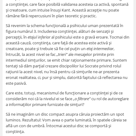
a conştiinţei, care face posibilă validarea acesteia ca activă, spontană
şi creatoare, cum intuise însuşi Kant. Această accepţie nu poate
rămâne fără repercusiuni în plan teoretic şi practic.
Să revenim la schema funcţională a psihicului uman prezentată în
figura numărul 3. Includerea conştiinţei, alături de senzaţii şi
percepţii, în
etajul inferior
al psihicului este o gravă eroare. Tocmai din
această cauză, conştiinţa, care faţă de acestea este activă şi
creatoare, poate şi trebuie să fie cel puţin un
etaj intermediar
,
întrucât, la acest nivel se fac
„trieri”
ale mesajelor primite prin
intermediul simţurilor, se emit chiar raţionamente primare. Suntem
tentaţi să dăm parţial crezare discipolilor lui Socrate privind rolul
raţiunii la acest nivel, nu însă pentru că simţurile ne-ar prezenta
eronat realitatea, ci, pur şi simplu, datorită faptului că reflectarea nu
este pasivă.
Care este, totuşi, mecanismul de funcţionare a conştiinţei şi de ce
considerăm noi că la nivelul ei se face
„o filtrare”
cu rol de autoreglare
a informaţiilor primare furnizate de simţuri?
Să ne imaginăm un disc compact asupra căruia proiectăm un spot
luminos. Rezultatul: Vom avea o parte luminată, în spatele căreia se
află un con de umbră. Întocmai acestui disc se comportă şi
conştiinţa.