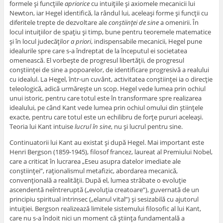
formele şi funcţiile
apriorice
cu intuiţiile şi axiomele mecanicii lui
Newton, iar Hegel identifică, la rândul lui, aceleaşi forme şi funcţii cu
diferitele trepte de dezvoltare ale
conştiinţei de sine
a omenirii. În
locul intuiţiilor de spaţiu şi timp, bune pentru teoremele matematice
şi în locul judecăţilor
a priori
, indispensabile mecanicii, Hegel pune
idealurile spre care s-a îndreptat de la începutul ei societatea
omenească. El vorbeşte de progresul libertăţii, de progresul
conştiinţei de sine a popoarelor, de identificare progresivă a realului
cu idealul. La Hegel, într-un cuvânt, activitatea conştiinţei ia o direcţie
teleologică, adică urmăreşte un scop. Hegel vede lumea prin ochiul
unui istoric, pentru care totul este în transformare spre realizarea
idealului, pe când Kant vede lumea prin ochiul omului din ştiinţele
exacte, pentru care totul este un echilibru de forţe pururi aceleaşi.
Teoria lui Kant intuise
lucrul în sine
, nu şi lucrul pentru sine.
Continuatorii lui Kant au existat şi după Hegel. Mai important este
Henri Bergson (1859-1945), filosof francez, laureat al Premiului Nobel,
care a criticat în lucrarea „Eseu asupra datelor imediate ale
conştiinţei”, raţionalismul metafizic, abordarea mecanică,
convenţională a realităţii. După el, lumea străbate o evoluţie
ascendentă neîntreruptă („evoluţia creatoare”), guvernată de un
principiu spiritual intrinsec („elanul vital”) şi sesizabilă cu ajutorul
intuiţiei. Bergson realizează limitele sistemului filosofic al lui Kant,
care nu s-a îndoit nici un moment că ştiinţa fundamentală a