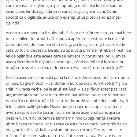
cum aceasta se oglindeşte pe suprafaţa metalului lustruit sau pe
luciul apei, fiindcă oglindirea în cauză se găseşte în ochi. Ochiul,
socotit ca o oglindă, aduce prin exemplul lui şi teoria conştiinţei-
oglindă.
Aceasta s-a dovedit a fi vulnerabilă chiar de la întemeiere, cu mai bine
de trei milenii în urmă. La început, a apărut o constatare la nivelul
bunului simţ: doi oameni stau în faţa aceluiaşi lucru şi fiecare vede
câte un lucru deosebit. De aici au apărut şi primele întrebări fireşti: Ce
fel de oglindire este aceea care se petrece în conştiinţa lor? Cum să
avem încredere în oglinda conştiinţei, când ea reflectă lucrurile nu
după cum sunt acestea, ci după cum este purtătorul conştiinţei!?
De la o asemenea îndoială până la neîncrederea absolută este numai
un pas. Câţiva filosofi – cei dintâi în Europa s-au numit sofişti
*
şi au
trăit în Grecia veche, pe la anul 400 î.e.n. – au şi făcut acest pas. Iată
argumentarea lor: De la lucrurile din natură noi nu avem în mintea
noastră o copie curată, ci fiecare vede, aude şi simte deosebit, după
felul individualităţii sale. Neavând de la lucruri o copie curată nu
avem despre aceste lucruri nici amintirea asemănătoare, aşa că
despre lucruri nu putem să afirmăm nimic cu siguranţă. Fiecare
afirmă ceea ce crede, iar nu ceea ce este în realitate. Simţurile dau o
imagine falsificată, la fel ca şi amintirea acestora. Fiecare om este
măsura înţelegerii sale, dar nu şi a înţelegerii altuia. Fiecare îşi are