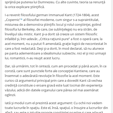
sprijină pe puterea lui Dumnezeu. Cu alte cuvinte, teoria sa renunţă
la orice explicare ştiinţifică.
I-a revenit filosofului german Immanuel Kant (1724-1804), acest
„Copernic”
*
al filosofiei moderne, cum singur s-a supraintitulat,
misiunea de a demonstra ştiinţific locul şi rolul conştiinţei, golind
filosofia lui Berkeley, de care, (se subînţelege) nu era străin, de
învelişul său mistic. Kant şi-a dorit să creeze un sistem filosofic
infailibil şi, într-adevăr, „Critica raţiunii pure” a fost o operă care, la
acel moment, nu a putut fi amendată, graţie logicii de necontestat în
care a fost redactată. Deşi şi-a dorit, în mod declarat, să nu alunece
pe panta ademenitoare a idealismului subiectiv, nici el şi nici urmaşii
lui, romanticii, n-au reuşit acest lucru.
Dar, să urmărim, tot în sinteză, cum am procedat şi până acum, în ce
constă, care sunt punctele forte ale concepţiei Kantiene, care au
însemnat o adevărată revoluţie în filozofie la acel moment. Este
curios că argumentul principal prin care a dovedit Kant că vechea
credinţă constituie o eroare gravă este luat tocmai din experienţa
văzului, adică din datele organului care părea cel mai asemănat
oglinzii.
Iată şi modul cum el prezintă acest argument: Cu ochii noi vedem
toate lucrurile în spaţiu. Este el, însă, spaţiul, o însuşire a lucrurilor din
afară, sau este o intuiţie proprie conştiinţei noastre şi care adaugă,