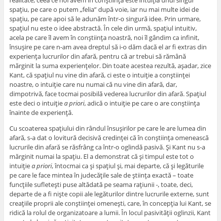
realitate, ceea ce noi avem în conştiinţă este intuiţia unui singur
spaţiu, pe care o putem „felia” după voie, iar nu mai multe idei de
spaţiu, pe care apoi să le adunăm într-o singură idee. Prin urmare,
spaţiul nu este o idee abstractă. În cele din urmă, spaţiul intuitiv,
acela pe care îl avem în conştiinţa noastră, noi îl gândim ca infinit,
însuşire pe care n-am avea dreptul să i-o dăm dacă el ar fi extras din
experienţa lucrurilor din afară, pentru că ar trebui să rămână
mărginit la suma experienţelor. Din toate acestea rezultă, aşadar, zice
Kant, că spaţiul nu vine din afară, ci este o intuiţie a conştiinţei
noastre, o intuiţie care nu numai că nu vine din afară, dar,
dimpotrivă, face tocmai posibilă vederea lucrurilor din afară. Spaţiul
este deci o intuiţie
a priori
, adică o intuiţie pe care o are conştiinţa
înainte de experienţă.
Cu scoaterea spaţiului din rândul însuşirilor pe care le are lumea din
afară, s-a dat o lovitură decisivă credinţei că în conştiinţa omenească
lucrurile din afară se răsfrâng ca într-o oglindă pasivă. Şi Kant nu s-a
mărginit numai la spaţiu. El a demonstrat că şi timpul este tot o
intuiţie
a priori
, întocmai ca şi spaţiul şi, mai departe, că şi legăturile
pe care le face mintea în judecăţile sale de ştiinţa exactă – toate
funcţiile sufleteşti puse altădată pe seama raţiunii -, toate, deci,
departe de a fi nişte copii ale legăturilor dintre lucrurile externe, sunt
creaţiile proprii ale conştiinţei omeneşti, care, în concepţia lui Kant, se
ridică la rolul de organizatoare a lumii. În locul pasivităţii oglinzii, Kant