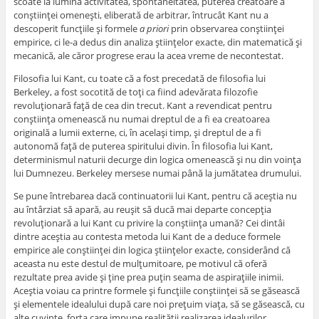
scoate la lumină activitatea, spontaneitatea, puterea creatoare a
conştiinţei omeneşti, eliberată de arbitrar, întrucât Kant nu a
descoperit funcţiile şi formele
a priori
prin observarea conştiinţei
empirice, ci le-a dedus din analiza ştiinţelor exacte, din matematică şi
mecanică, ale căror progrese erau la acea vreme de necontestat.
Filosofia lui Kant, cu toate că a fost precedată de filosofia lui
Berkeley, a fost socotită de toţi ca fiind adevărata filozofie
revoluţionară faţă de cea din trecut. Kant a revendicat pentru
conştiinţa omenească nu numai dreptul de a fi ea creatoarea
originală a lumii externe, ci, în acelaşi timp, şi dreptul de a fi
autonomă faţă de puterea spiritului divin. În filosofia lui Kant,
determinismul naturii decurge din logica omenească şi nu din voinţa
lui Dumnezeu. Berkeley mersese numai până la jumătatea drumului.
Se pune întrebarea dacă continuatorii lui Kant, pentru că aceştia nu
au întârziat să apară, au reuşit să ducă mai departe concepţia
revoluţionară a lui Kant cu privire la conştiinţa umană? Cei dintâi
dintre aceştia au contesta metoda lui Kant de a deduce formele
empirice ale conştiinţei din logica ştiinţelor exacte, considerând că
aceasta nu este destul de mulţumitoare, pe motivul că oferă
rezultate prea avide şi ţine prea puţin seama de aspiraţiile inimii.
Aceştia voiau ca printre formele şi funcţiile conştiinţei să se găsească
şi elementele idealului după care noi preţuim viaţa, să se găsească, cu
alte cuvinte, forţa care impune realităţii realizarea idealurilor