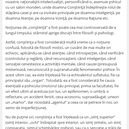
noastre, raţionaliştii intelectualişti, personificând-o, asemuie pshicul
cu un salon monden, unde doamna Conştiinţă îndeplineşte rolul de
stăpâna casei şi are ca invitate principale pe doamna Inteligenţă, pe
doamna Atenţie, pe doamna Voinţă, pe doamna Raţiune etc.
Noţiunea de „conştiinţă” a fost poate cea mai controversată de-a
lungul timpului, stârnind aprige discuţii între filosofi şi psihologi.
Astfel, conştiinţa a fost considerată multă vreme ca o noţiune
confuză, folosită de filosofi mistici, un cuvânt de mai multe ori
echivoc, aplicându-se când atenţiei, când introspecţiei, când verificării
(controlului şi reglării), când recunoaşterii, când inteligenţei, când
senzaţiei cenestezice a activităţii mentale, când cauzei (presupusă
misterioasă, necunoscută şi supranaturală) fenomenelor psihice. În
acest ultim caz, ea este înţeleasă fie ca echivalentul sufletului, fie ca
principalul său „organ”. Totodată, ea a fost considerată fie cauza
esenţială a psihicului (motorul său principal, prima sa facultate), fie
un efect ultim al acestuia (un lux, un epifenomen, o umbră, o
reflectare, un accident fericit, ceva accesoriu, supraadăugat, uneori
un „martor”, dar niciodată „agentul” a ceea ce se petrece în noi, un
semn de imperfecţiune).
Nu de puţine ori, conştiinţa a fost înţeleasă ca un „simţ superior”
(simţ interior, „ochi” îndreptat spre interior, un simţ sintetic, un simţ
comparativ, simţul schimbărilor psihice), sau ca o senzaţie a stării de