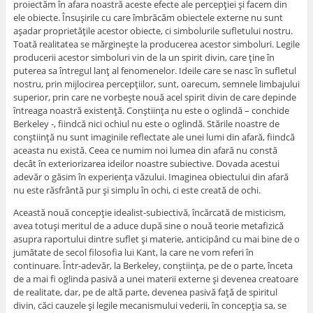
proiectăm în afara noastră aceste efecte ale percepţiei şi facem din
ele obiecte. Însuşirile cu care îmbrăcăm obiectele externe nu sunt
aşadar proprietăţile acestor obiecte, ci simbolurile sufletului nostru.
Toată realitatea se mărgineşte la producerea acestor simboluri. Legile
producerii acestor simboluri vin de la un spirit divin, care ţine în
puterea sa întregul lanţ al fenomenelor. Ideile care se nasc în sufletul
nostru, prin mijlocirea percepţiilor, sunt, oarecum, semnele limbajului
superior, prin care ne vorbeşte nouă acel spirit divin de care depinde
întreaga noastră existenţă. Conştiinţa nu este o oglindă – conchide
Berkeley -, fiindcă nici ochiul nu este o oglindă. Stările noastre de
conştiinţă nu sunt imaginile reflectate ale unei lumi din afară, fiindcă
aceasta nu există. Ceea ce numim noi lumea din afară nu constă
decât în exteriorizarea ideilor noastre subiective. Dovada acestui
adevăr o găsim în experienţa văzului. Imaginea obiectului din afară
nu este răsfrântă pur şi simplu în ochi, ci este creată de ochi.
Această nouă concepţie idealist-subiectivă, încărcată de misticism,
avea totuşi meritul de a aduce după sine o nouă teorie metafizică
asupra raportului dintre suflet şi materie, anticipând cu mai bine de o
jumătate de secol filosofia lui Kant, la care ne vom referi în
continuare. Într-adevăr, la Berkeley, conştiinţa, pe de o parte, înceta
de a mai fi oglinda pasivă a unei materii externe şi devenea creatoare
de realitate, dar, pe de altă parte, devenea pasivă faţă de spiritul
divin, căci cauzele şi legile mecanismului vederii, în concepţia sa, se