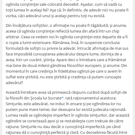
oglinda conştiinţei sale colorată deosebit. Aşadar, cum să vadă cu
toţii lumea în acelaşi fel? Aşa că, în definitiv, de adevăr nici nu poate fi
vorba, căci adevărul unul şi acelaşi pentru toţi nu există.
Din învăţătura sofiştilor, o afirmaţie nu poate fi tăgăduită, şi anume,
aceea că oglinda conştiinţei reflectă lumea din afară într-un chip
arbitrar. Ceea ce vedem noi în oglinda conştiinţei este departe de a fi
o copie a lumii exterioare. Rămânea, însă, în suspensie concluzia
formulată de sofişti cu privire la adevăr, întrucât afirmaţia de mai sus
face imposibilă cunoaşterea adevărului despre lume, dorinţa de a
avea, într-un cuvânt, ştiinţa. Apare deci o întrebare care a frământat
mai bine de două milenii gândirea filosofilor europeni, şi anume: Din
momentul în care credinţa în fidelitatea oglinzii pe care o avem în
suflet este ştirbită, nu este ştirbită şi credinţa că putem cunoaşte
adevărul?
Această întrebare avea să primească răspuns curând după sofişti de
la filosofii din Şcoala lui Socrate
*
. Iată raţionamentul acestora:
Simţurile, este adevărat, ne induc în eroare şi pe oglindirea lor nu
putem pune mare temei, dar deasupra lor există judecata raţională.
Lumea reală se oglindeşte imperfect în oglinda simţurilor, dar această
oglindire se corectează apoi şi se restabileşte cum trebuie de către
raţiune. Simţurile nu dau decât o cunoştinţă imperfectă, pe când
raţiunea dă o cunoştinţă perfectă şi clară. Cu deosebirea făcută între