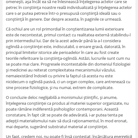
omeneşti, aşa încât ea să ne înlesnească înţelegerea actelor care se
petrec în conştiinţa noastre reală individualizată şi înţelegerea actelor
care s-ar putea petrece într-o presupusă conştiinţă ideală sau o
conştiinţă în genere. Dar despre aceasta, în paginile ce urmează.
Că ochiul are un rol primordial în conştientizarea lumii exterioare
este de necontestat, primul contact cu realitatea externă stabilindu-l
prin intermediul lui. Dar de la acest adevăr până la a-l considera
oglindă a conştiinţei este, indiscutabil, o eroare gravă, datorată, în
principal limitelor istorice ale perioadelor în care au fost create
teoriile referitoare la conştiinţa-oglindă. Astăzi, lucrurile sunt cum nu
se poate mai clare. Progresele incontestabile din domeniul fiziologiei
şi medicinei au reiterat complexitatea mecanismului văzului,
nemaiexistând îndoieli cu privire la faptul că acesta nu este
nicidecum o oglindă pasivă, ci un organ complex, care antrenează cu
sine procese fiziologice, şi nu numai, extrem de complicate.
O concluzie deloc neglijabilă a monismului ştiinţific, şi anume,
înţelegerea conştiinţei ca produs al materiei superior organizate, nu
poate rămâne indiferentă psihologilor contemporani. Această
constatare, în fapt cât se poate de adevărată, i-ar putea tenta pe
adepţii materialismului naiv să ducă raţionamentul, în mod eronat,
mai departe, sugerând substratul material al conştiinţei.
Un fapt, credem noi, nu poate fi însă contestat: încărcătura
energetică