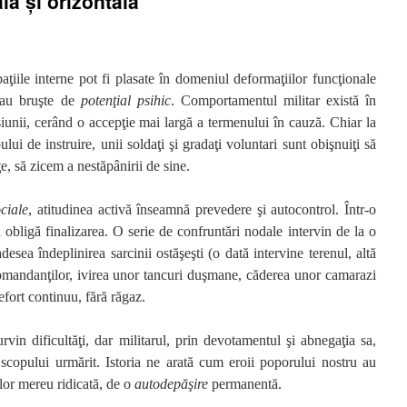
lă şi orizontală
ţiile interne pot fi plasate în domeniul deformaţiilor funcţionale
 sau bruşte de
potenţial psihic
. Comportamentul militar există în
isiunii, cerând o accepţie mai largă a termenului în cauză. Chiar la
lui de instruire, unii soldaţi şi gradaţi voluntari sunt obişnuiţi să
, să zicem a nestăpânirii de sine.
ciale
, atitudinea activă înseamnă prevedere şi autocontrol. Într-o
 obligă finalizarea. O serie de confruntări nodale intervin de la o
esea îndeplinirea sarcinii ostăşeşti (o dată intervine terenul, altă
comandanţilor, ivirea unor tancuri duşmane, căderea unor camarazi
 efort continuu, fără răgaz.
rvin dificultăţi, dar militarul, prin devotamentul şi abnegaţia sa,
 scopului urmărit. Istoria ne arată cum eroii poporului nostru au
elor mereu ridicată, de o
autodepăşire
permanentă.