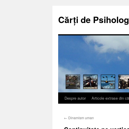
Cărți de Psiholog
Despre autor
Articole extrase din că
Sari
la
←
Dinamism uman
conținut