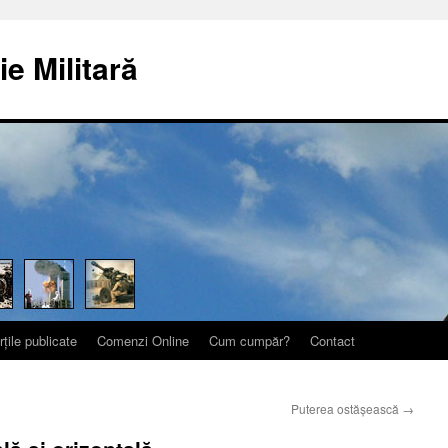
ie Militară
rțile publicate
Comenzi Online
Cum cumpăr?
Contact
Puterea ostăşească
→