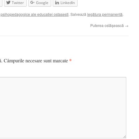
Twitter
Google
LinkedIn
psihopedagogice ale educatiei ostasesti
. Salvează
legătura permanentă
.
Puterea ostăşească
→
*
ă.
Câmpurile necesare sunt marcate