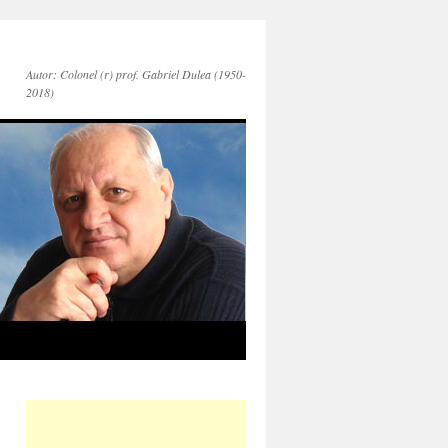
Autor: Colonel (r) prof. Gabriel Dulea (1950-
2018)