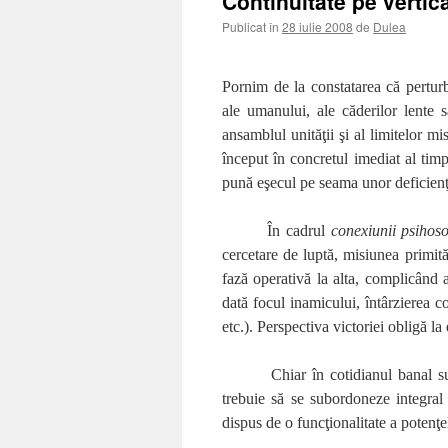
Continuitate pe vertica
Publicat în
28 iulie 2008
de
Dulea
Pornim de la constatarea că perturba
ale umanului, ale căderilor lente
ansamblul unităţii şi al limitelor m
început în concretul imediat al timpu
pună eşecul pe seama unor deficienţe
În cadrul
conexiunii psihoso
cercetare de luptă, misiunea primită
fază operativă la alta, complicând ad
dată focul inamicului, întârzierea 
etc.). Perspectiva victoriei obligă la
Chiar în cotidianul banal su
trebuie să se subordoneze integral
dispus de o funcţionalitate a potenţ