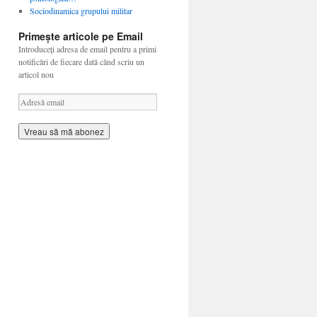
Sociodinamica grupului militar
Primește articole pe Email
Introduceți adresa de email pentru a primi
notificări de fiecare dată când scriu un
articol nou
A
d
r
e
s
ă
e
m
a
i
l