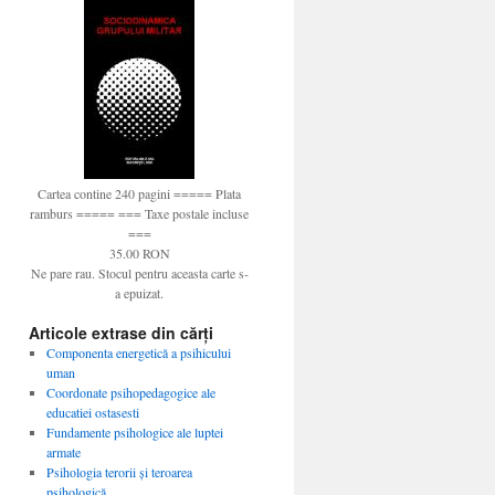
Cartea contine 240 pagini ===== Plata
ramburs ===== === Taxe postale incluse
===
35.00 RON
Ne pare rau. Stocul pentru aceasta carte s-
a epuizat.
Articole extrase din cărți
Componenta energetică a psihicului
uman
Coordonate psihopedagogice ale
educatiei ostasesti
Fundamente psihologice ale luptei
armate
Psihologia terorii şi teroarea
psihologică…