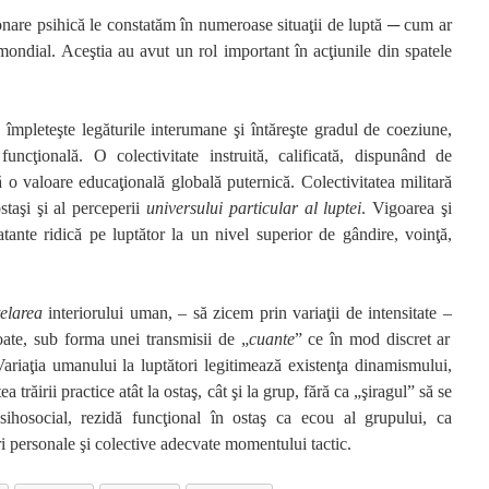
onare psihică le constatăm în numeroase situaţii de luptă
─
cum ar
i mondial. Aceştia au avut un rol important în acţiunile din spatele
ă împleteşte legăturile interumane şi întăreşte gradul de coeziune,
 funcţională. O colectivitate instruită, calificată, dispunând de
ă o valoare educaţională globală puternică. Colectivitatea militară
ostaşi şi al perceperii
universului
particular al luptei
. Vigoarea şi
tante ridică pe luptător la un nivel superior de gândire, voinţă,
elarea
interiorului uman,
–
să zicem prin variaţii de intensitate
–
poate, sub forma unei transmisii de „
cuante
” ce în mod discret ar
Variaţia umanului la luptători legitimează existenţa dinamismului,
ea trăirii practice atât la ostaş, cât şi la grup, fără ca „şiragul” să se
ihosocial, rezidă funcţional în ostaş ca ecou al grupului, ca
ri personale şi colective adecvate momentului tactic.