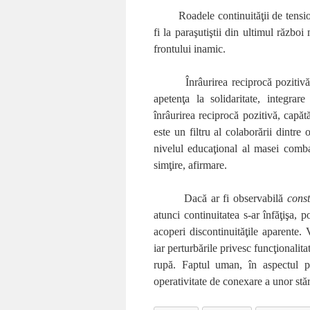
Roadele continuităţii de tensi
fi la paraşutiştii din ultimul războ
frontului inamic.
Înrâurirea reciprocă pozitiv
apetenţa la solidaritate, integrare
înrâurirea reciprocă pozitivă, capăt
este un filtru al colaborării dintre 
nivelul educaţional al masei comba
simţire, afirmare.
D
acă
ar fi observabilă
const
atunci continuitatea s-ar înfăţişa, 
acoperi discontinuităţile aparente. 
iar perturbările privesc funcţionalitat
rupă. Faptul uman, în aspectul ps
operativitate de conexare a unor stă