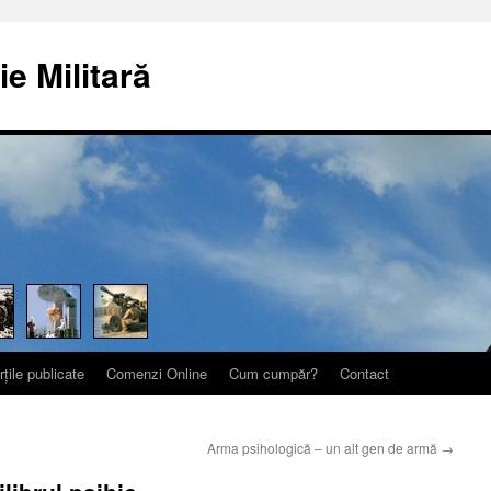
ie Militară
rțile publicate
Comenzi Online
Cum cumpăr?
Contact
Arma psihologică – un alt gen de armă
→