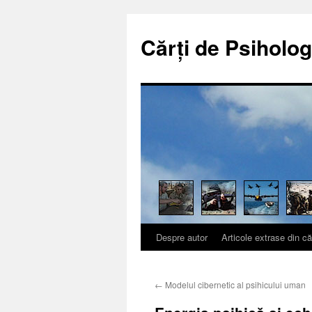
Cărți de Psiholog
Despre autor
Articole extrase din că
Sari
la
←
Modelul cibernetic al psihicului uman
conținut