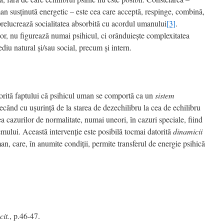
man susţinută energetic – este cea care acceptă, respinge, combină,
 prelucrează socialitatea absorbită cu acordul umanului
[3]
.
tor, nu figurează numai psihicul, ci orânduieşte complexitatea
diu natural şi/sau social, precum şi intern.
torită faptului că psihicul uman se comportă ca un
sistem
recând cu uşurinţă de la starea de dezechilibru la cea de echilibru
ea cazurilor de normalitate, numai uneori, în cazuri speciale, fiind
emului. Această intervenţie este posibilă tocmai datorită
dinamicii
an, care, în anumite condiţii, permite transferul de
energie psihică
cit.
, p.46-47.