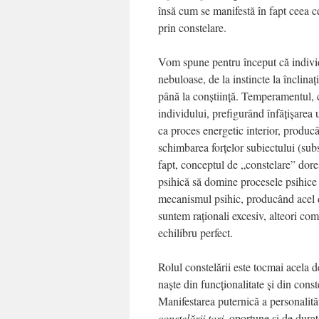
însă cum se manifestă în fapt ceea 
prin constelare.
Vom spune pentru început că individu
nebuloase, de la instincte la înclinaţi
până la conştiinţă. Temperamentul, ca
individului, prefigurând înfăţişarea
ca proces energetic interior, producâ
schimbarea forţelor subiectului (sub
fapt, conceptul de „constelare” dore
psihică să domine procesele psihice 
mecanismul psihic, producând acel d
suntem raţionali excesiv, alteori com
echilibru perfect.
Rolul constelării este tocmai acela d
naşte din funcţionalitate şi din cons
Manifestarea puternică a personalită
constelării tari
, oportune şi de durat