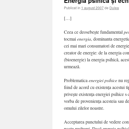
Energia psihică şi echi
Publicat în
1 august 2007
de
Dulea
[…]
Ceea ce deosebeşte fundamental
pe
tocmai
energia
, dominanta energetic
cei mai mari consumatori de energie
creator de energie: de la energia co
(bioenergie) la energia psihică, acest
urmează.
Problematica
energiei psihice
nu rep
fiind de acord cu existenţa acestui 
priveşte existenţa energiei psihice s
vorba de provenienţa acesteia sau de r
omului zilelor noastre.
Acceptarea punctului de vedere conf
poate mulţumi. Dacă energia psihică