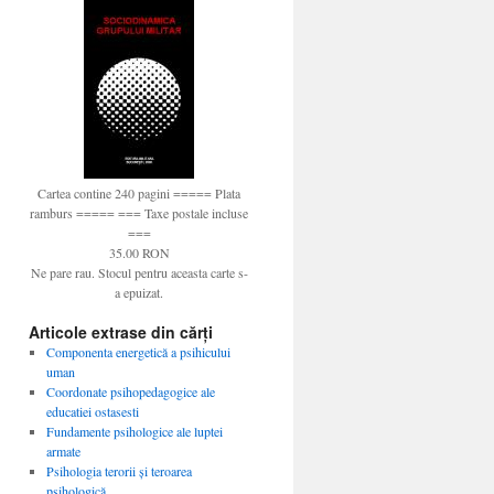
Cartea contine 240 pagini ===== Plata
ramburs ===== === Taxe postale incluse
===
35.00 RON
Ne pare rau. Stocul pentru aceasta carte s-
a epuizat.
Articole extrase din cărți
Componenta energetică a psihicului
uman
Coordonate psihopedagogice ale
educatiei ostasesti
Fundamente psihologice ale luptei
armate
Psihologia terorii şi teroarea
psihologică…