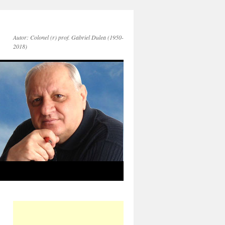
Autor: Colonel (r) prof. Gabriel Dulea (1950-
2018)