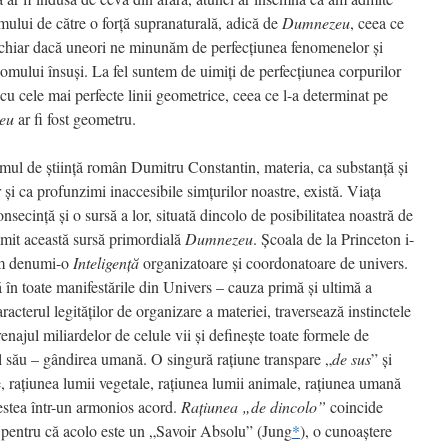
omului de către o forţă supranaturală, adică de
Dumnezeu
, ceea ce
, chiar dacă uneori ne minunăm de perfecţiunea fenomenelor şi
 omului însuşi. La fel suntem de uimiţi de perfecţiunea corpurilor
ă cu cele mai perfecte linii geometrice, ceea ce l-a determinat pe
eu
ar fi fost geometru.
 omul de ştiinţă român Dumitru Constantin, materia, ca substanţă şi
r şi ca profunzimi inaccesibile simţurilor noastre, există. Viaţa
consecinţă şi o sursă a lor, situată dincolo de posibilitatea noastră de
umit această sursă primordială
Dumnezeu
. Şcoala de la Princeton i-
am denumi-o
Inteligenţă
organizatoare şi coordonatoare de univers.
ă în toate manifestările din Univers – cauza primă şi ultimă a
aracterul legităţilor de organizare a materiei, traversează instinctele
enajul miliardelor de celule vii şi defineşte toate formele de
ul său – gândirea umană. O singură raţiune transpare „
de sus
” şi
e, raţiunea lumii vegetale, raţiunea lumii animale, raţiunea umană
estea într-un armonios acord.
Raţiunea „de dincolo”
coincide
 pentru că acolo este un „Savoir Absolu” (Jung
*
), o cunoaştere