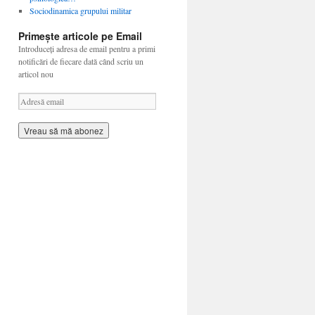
Sociodinamica grupului militar
Primește articole pe Email
Introduceți adresa de email pentru a primi
notificări de fiecare dată când scriu un
articol nou
A
d
r
e
s
ă
e
m
a
i
l