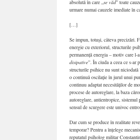
absolută în care „
se văd
” toate cauze
urmare numai cauzele imediate în ca
[…]
Se impun, totuşi, câteva precizări. 
energie cu exteriorul, structurile psih
permanenţă energia – motiv care l-a
disipative
”. În ciuda a ceea ce s-ar 
structurile psihice nu sunt niciodată 
o continuă oscilaţie în jurul unui pu
continuu adaptat necesităţilor de mom
procese de autoreglare, la baza căror
autoreglare, antientropice, sistemul 
sensul de scurgere este univoc entro
Dar cum se produce în realitate reve
temporar? Pentru a înţelege mecanism
reputatul psiholog militar Constanti