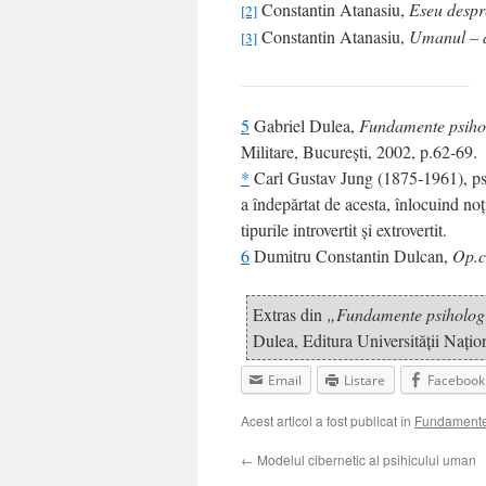
Constantin Atanasiu,
Eseu despr
[2]
Constantin Atanasiu,
Umanul – d
[3]
5
Gabriel Dulea,
Fundamente psihol
Militare, Bucureşti, 2002, p.62-69.
*
Carl Gustav Jung (1875-1961), psihol
a îndepărtat de acesta, înlocuind no
tipurile introvertit şi extrovertit.
6
Dumitru Constantin Dulcan,
Op.ci
Extras din
„Fundamente psihologic
Dulea, Editura Universităţii Naţi
Email
Listare
Facebook
Acest articol a fost publicat în
Fundamente 
←
Modelul cibernetic al psihicului uman