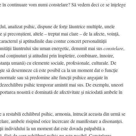
ce în continuare vom numi constelare? Să vedem deci ce se înţelege
l, analizat psihic, dispune de forţe lăuntrice multiple, unele
e şi preconştient, altele – treptat mai clare – de la afecte, voinţă,
racterul şi aptitudinile dau contur concret personalităţii
 unităţii lăuntrului său uman energetic, denumit mai sus
constelare
,
nd conţinuturi şi atitudini prin împletire, combinare, înnoire,
stanţa umană) cu elemente sociale, profesionale, culturale. De
şte să desemneze că este posibil ca la un moment dat o funcţie
normale sau să predomine alte funcţii psihice angajate în
ezechilibru psihic temporar amintit mai sus. De exemplu, uneori
portarea noastră e dominată de afectivitate şi niciodată ambele în
e a restabili echilibrul psihic, armonia, întrucât aceasta din urmă se
telare, ambele risipind orice încercare de manifestare a disonanţei.
ţii individului la un moment dat este dovada palpabilă a
ă, fără de care echilibrul psihic nu este posibil. Constelarea –