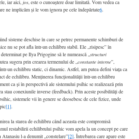
le, iar aici,
jos
, este o cunoaştere doar limitată. Vom vedea ca
re ne implicăm şi le vom ignora pe cele îndepărtate
6
.
Fiind sisteme deschise în care se petrec permanente schimburi de
ice nu se pot afla într-un echilibru stabil. Ele „risipesc” în
 determinat pe Ilya Prigogine să le numească „
structuri
putea sugera prin crearea termenului de „
constante interne
”,
într-un echilibru static, ci dinamic. Astfel, am putea defini viaţa ca
nct de echilibru. Menţinerea funcţionalităţii într-un echilibru
ent ca şi în perspectivă ale sistemului psihic se realizează prin
a stau conexiunile inverse (feedback). Prin aceste posibilităţi de
psihic, sistemele vii în genere se deosebesc de cele fizice, unde
pic
[1]
.
nirea la starea de echilibru când aceasta este compromisă
ul restabilirii echilibrului psihic vom apela la un concept pe care
n Atanasiu l-a denumit „
constelare”
[2]
. Întrebarea care apare este