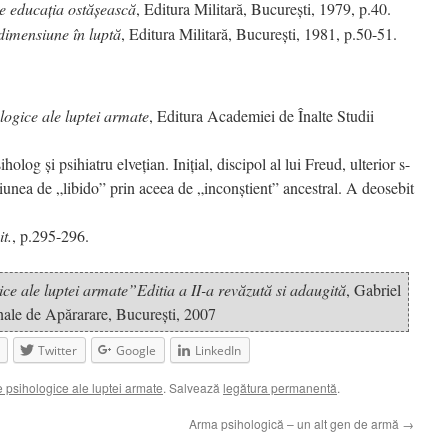
e educaţia ostăşească
, Editura Militară, Bucureşti, 1979, p.40.
imensiune în luptă
, Editura Militară, Bucureşti, 1981, p.50-51.
ogice ale luptei armate
, Editura Academiei de Înalte Studii
og şi psihiatru elveţian. Iniţial, discipol al lui Freud, ulterior s-
ţiunea de „libido” prin aceea de „inconştient” ancestral. A deosebit
t.
, p.295-296.
e ale luptei armate”Editia a II-a revăzută si adaugită
, Gabriel
onale de Apărarare, Bucureşti, 2007
Twitter
Google
LinkedIn
psihologice ale luptei armate
. Salvează
legătura permanentă
.
Arma psihologică – un alt gen de armă
→