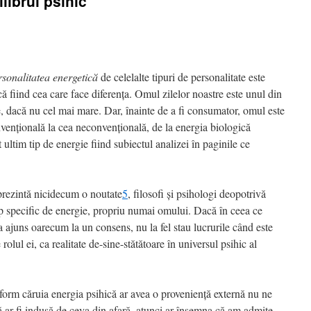
librul psihic
rsonalitatea energetică
de celelalte tipuri de personalitate este
ă fiind cea care face diferenţa. Omul zilelor noastre este unul din
, dacă nu cel mai mare. Dar, înainte de a fi consumator, omul este
nvenţională la cea neconvenţională, de la energia biologică
 ultim tip de energie fiind subiectul analizei în paginile ce
rezintă nicidecum o noutate
5
, filosofi şi psihologi deopotrivă
tip specific de energie, propriu numai omului. Dacă în ceea ce
-a ajuns oarecum la un consens, nu la fel stau lucrurile când este
olul ei, ca realitate de-sine-stătătoare în universul psihic al
orm căruia energia psihică ar avea o provenienţă externă nu ne
 ar fi indusă de ceva din afară, atunci ar însemna că am admite