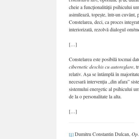
cheie a funcţionalităţii psihicului u
asimilează, topeşte, într-un cuvânt,
Constelarea, deci, ca proces integra
interiorizată, rezolvă dialogul om/me
[…]
Constelarea este posibilă tocmai da
cibernetic deschis cu autoreglare
, t
relativ. Aşa se întâmplă în majoritat
necesară intervenţia „din afara” sist
sistemului energetic al psihicului um
de la o personalitate la alta.
[…]
Dumitru Constantin Dulcan,
Op.
[1]