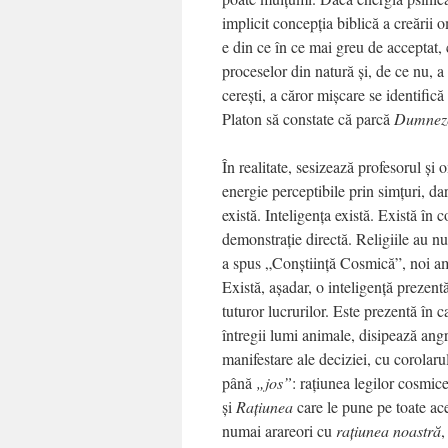
implicit concepţia biblică a creării 
e din ce în ce mai greu de acceptat
proceselor din natură şi, de ce nu, a
cereşti, a căror mişcare se identific
Platon să constate că parcă
Dumnez
În realitate, sesizează profesorul şi
energie perceptibile prin simţuri, da
există. Inteligenţa există. Există în 
demonstraţie directă. Religiile au n
a spus „Conştiinţă Cosmică”, noi 
Există, aşadar, o inteligenţă prezent
tuturor lucrurilor. Este prezentă în c
întregii lumi animale, disipează angr
manifestare ale deciziei, cu corolar
până
„jos”
: raţiunea legilor cosmic
şi
Raţiunea
care le pune pe toate ac
numai arareori cu
raţiunea noastră
,