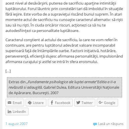
acest nivel al desăvârşirii, puterea de sacrificiu aparţine intimităţii
luptătorului. Forul lăuntric prin constelări tari dă imboldul în situaţiile
fără ieşire. Este vorba de a supravieţui riscând bunul suprem. În atari
momente actul de sacrificiu nu cunoaşte caracterul alternativ: să rişti
sau să nu rişti. În ciuda oricăror riscuri, acţionezi ca să nu te
autodesfiinţezi ca personalitate luptătoare.
Caracterul conştient al actului de sacrificiu, la care ne vom referi în
continuare, are pentru luptătorul adevărat valoare incomparabil
superioară faţă de întâmplările oarbe. Factorii iniţiativă, hotărâre,
perseverenţă, eficienţă slujesc afirmarea personalităţii, impulsionând
afirmarea curajului şi astfel se intră în sfera eroismului.
[…]
Extras din
„Fundamente psihologice ale luptei armate”Editia a II-a
revăzută si adaugită
, Gabriel Dulea, Editura Universităţii Naţionale
de Apărarare, Bucureşti, 2007
Email
Listare
Facebook
Twitter
Google
LinkedIn
1 august 2007
Lasă un răspuns