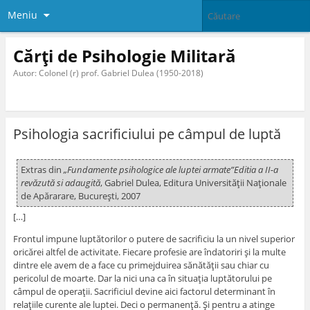
Meniu
Cărți de Psihologie Militară
Autor: Colonel (r) prof. Gabriel Dulea (1950-2018)
Psihologia sacrificiului pe câmpul de luptă
Extras din
„Fundamente psihologice ale luptei armate”Editia a II-a
revăzută si adaugită
, Gabriel Dulea, Editura Universităţii Naţionale
de Apărarare, Bucureşti, 2007
[…]
Frontul impune luptătorilor o putere de sacrificiu la un nivel superior
oricărei altfel de activitate. Fiecare profesie are îndatoriri şi la multe
dintre ele avem de a face cu primejduirea sănătăţii sau chiar cu
pericolul de moarte. Dar la nici una ca în situaţia luptătorului pe
câmpul de operaţii. Sacrificiul devine aici factorul determinant în
relaţiile curente ale luptei. Deci o permanenţă. Şi pentru a atinge