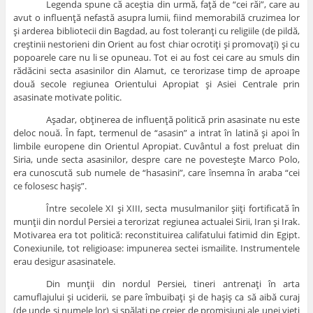
Legenda spune că aceştia din urmă, faţă de “cei răi”, care au
avut o influenţă nefastă asupra lumii, fiind memorabilă cruzimea lor
şi arderea bibliotecii din Bagdad, au fost toleranţi cu religiile (de pildă,
creştinii nestorieni din Orient au fost chiar ocrotiţi şi promovaţi) şi cu
popoarele care nu li se opuneau. Tot ei au fost cei care au smuls din
rădăcini secta asasinilor din Alamut, ce terorizase timp de aproape
două secole regiunea Orientului Apropiat şi Asiei Centrale prin
asasinate motivate politic.
Aşadar, obţinerea de influenţă politică prin asasinate nu este
deloc nouă. În fapt, termenul de “asasin” a intrat în latină şi apoi în
limbile europene din Orientul Apropiat. Cuvântul a fost preluat din
Siria, unde secta asasinilor, despre care ne povesteşte Marco Polo,
era cunoscută sub numele de “hasasini”, care însemna în araba “cei
ce folosesc haşiş”.
Între secolele XI şi XIII, secta musulmanilor şiiţi fortificată în
munţii din nordul Persiei a terorizat regiunea actualei Sirii, Iran şi Irak.
Motivarea era tot politică: reconstituirea califatului fatimid din Egipt.
Conexiunile, tot religioase: impunerea sectei ismailite. Instrumentele
erau desigur asasinatele.
Din munţii din nordul Persiei, tineri antrenaţi în arta
camuflajului şi uciderii, se pare îmbuibaţi şi de haşiş ca să aibă curaj
(de unde şi numele lor) şi spălaţi pe creier de promisiuni ale unei vieţi