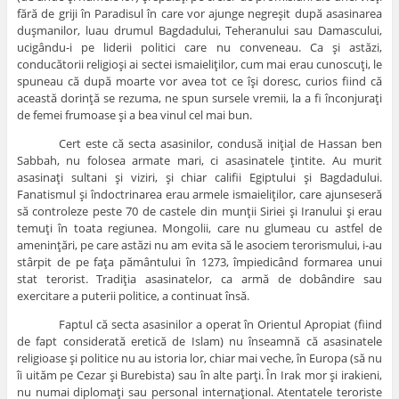
fără de griji în Paradisul în care vor ajunge negreşit după asasinarea
duşmanilor, luau drumul Bagdadului, Teheranului sau Damascului,
ucigându-i pe liderii politici care nu conveneau. Ca şi astăzi,
conducătorii religioşi ai sectei ismaieliţilor, cum mai erau cunoscuţi, le
spuneau că după moarte vor avea tot ce îşi doresc, curios fiind că
această dorinţă se rezuma, ne spun sursele vremii, la a fi înconjuraţi
de femei frumoase şi a bea vinul cel mai bun.
Cert este că secta asasinilor, condusă iniţial de Hassan ben
Sabbah, nu folosea armate mari, ci asasinatele ţintite. Au murit
asasinaţi sultani şi viziri, şi chiar califii Egiptului şi Bagdadului.
Fanatismul şi îndoctrinarea erau armele ismaieliţilor, care ajunseseră
să controleze peste 70 de castele din munţii Siriei şi Iranului şi erau
temuţi în toata regiunea. Mongolii, care nu glumeau cu astfel de
ameninţări, pe care astăzi nu am evita să le asociem terorismului, i-au
stârpit de pe faţa pământului în 1273, împiedicând formarea unui
stat terorist. Tradiţia asasinatelor, ca armă de dobândire sau
exercitare a puterii politice, a continuat însă.
Faptul că secta asasinilor a operat în Orientul Apropiat (fiind
de fapt considerată eretică de Islam) nu înseamnă că asasinatele
religioase şi politice nu au istoria lor, chiar mai veche, în Europa (să nu
îi uităm pe Cezar şi Burebista) sau în alte parţi. În Irak mor şi irakieni,
nu numai diplomaţi sau personal internaţional. Atentatele teroriste