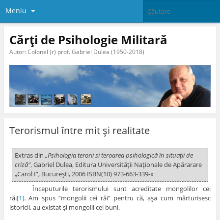
Meniu
Cărți de Psihologie Militară
Autor: Colonel (r) prof. Gabriel Dulea (1950-2018)
Terorismul între mit şi realitate
Extras din
„Psihologia terorii si teroarea psihologică în situaţii de
criză”
, Gabriel Dulea, Editura Universităţii Naţionale de Apărarare
„Carol I”, Bucureşti, 2006 ISBN(10) 973-663-339-x
Începuturile terorismului sunt acreditate mongolilor cei
răi
[1]
. Am spus “mongolii cei răi” pentru că, aşa cum mărturisesc
istoricii, au existat şi mongolii cei buni.