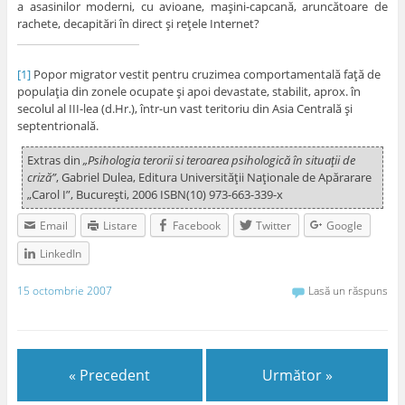
a asasinilor moderni, cu avioane, maşini-capcană, aruncătoare de
rachete, decapitări în direct şi reţele Internet?
[1]
Popor migrator vestit pentru cruzimea comportamentală faţă de
populaţia din zonele ocupate şi apoi devastate, stabilit, aprox. în
secolul al III-lea (d.Hr.), într-un vast teritoriu din Asia Centrală şi
septentrională.
Extras din
„Psihologia terorii si teroarea psihologică în situaţii de
criză”
, Gabriel Dulea, Editura Universităţii Naţionale de Apărarare
„Carol I”, Bucureşti, 2006 ISBN(10) 973-663-339-x
Email
Listare
Facebook
Twitter
Google
LinkedIn
15 octombrie 2007
Lasă un răspuns
« Precedent
Următor »