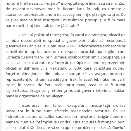
nu sunt ţintite sau „
chirurgical
” îndreptate spre lideri sau străini. Zeci
de irakieni nevinovaţi mor în fiecare luna în Irak, ca urmare a
atacurilor teroriste ale unora de aceeaşi seminţie şi religie ca şi ei. De
ce şi-ar asasina însă insurgenţii musulmani, presupuşi a fi în mare
parte suniţi, fraţii din Irak şi alte ţări arabe?
Calculul politic al teroriştilor, în cazul diplomaţilor, pleacă de
la miza descurajării în special a guvernelor arabe să recunoască
guvernul irakian ales la 30 ianuarie 2005. Redeschiderea ambasadelor
constituie în optica acestora un sprijin acordat apostaţilor care
lucrează cu americanii, prin urmare, colaboraţionism cu ocupanţii. De
aceea, au existat atentate şi încercări de răpire ale unor reprezentanţi
oficiali ai Bahreinului şi Pakistanului. SUA, care constituie nucleul
forţei multinaţionale din Irak, a anunţat că va asigura protecţia
reprezentanţilor străini acreditaţi în Irak. În acest fel, Irakul nu va fi
izolat, în special de fraţii arabi musulmani, ceea ce ar fi ştirbit
legitimitatea, imaginea şi eficienţa noului guvern interimar irakian
până la organizarea de noi alegeri.
Instaurarea fricii, terorii, exasperării, insecurităţii cronice
peste tot în lume sunt efectele asasinatelor teroriste, fie ele
îndreptate asupra oficialilor sau, nediscriminatoriu, ucigând zeci de
oameni, cum s-a întâmplat la Londra. Cine ar putea fi mongolii buni
ai secolului al XXI-lea care să ne scape de problema sectei
„Al-Qaeda”
,