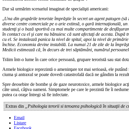
Dar să urmărim scenariul imaginat de specialişti americani:
„
Una din grupările teroriste împrăştie în secret un agent patogen (să z
diverse centre comerciale pe o arie extinsă, o gară internaţională, un 
studenţi şi o bază sportivă cu mai multe compartimente de desfăşurare a
în contact cu el şi care nu bănuiesc că sunt afectaţi de acesta. După tr
cu el. Se instalează panica la nivel de spital, apoi la nivel de primărie
închise. Economia devine instabilă. La numai 21 de zile de la împrăştie
Medicii estimează că, în decurs de trei săptămâni, numărul persoanel
Trăim într-o lume în care orice persoană, grupare teroristă sau stat dota
Armele biologice reprezintă o ameninţare tot mai serioasă, ele putând 
ciuma şi antraxul se poate dovedi catastrofală dacă ne gândim la rezul
Spre deosebire de bombe şi de gaze neurotoxice, armele biologice acţion
câte unul, câţiva oameni. Simptomele pe care le prezintă fie îi nedume
putea ca oraşe întregi să fie infectate.
Extras din
„Psihologia terorii si teroarea psihologică în situaţii de c
Email
Listare
Facebook