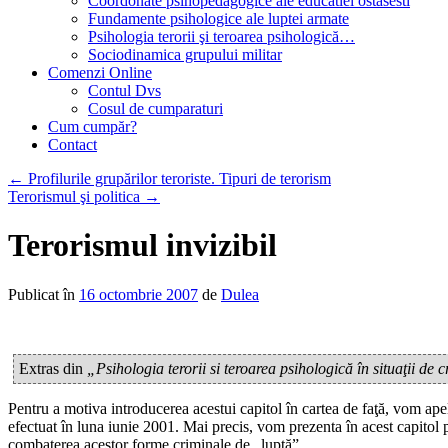
Coordonate psihopedagogice ale educatiei ostasesti
Fundamente psihologice ale luptei armate
Psihologia terorii şi teroarea psihologică…
Sociodinamica grupului militar
Comenzi Online
Contul Dvs
Cosul de cumparaturi
Cum cumpăr?
Contact
←
Profilurile grupărilor teroriste. Tipuri de terorism
Terorismul şi politica
→
Terorismul invizibil
Publicat în
16 octombrie 2007
de
Dulea
Extras din
„Psihologia terorii si teroarea psihologică în situaţii de c
Pentru a motiva introducerea acestui capitol în cartea de faţă, vom ap
efectuat în luna iunie 2001. Mai precis, vom prezenta în acest capitol
combaterea acestor forme criminale de „luptă”.