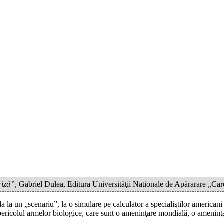
riză”
, Gabriel Dulea, Editura Universităţii Naţionale de Apărarare „C
ela la un „scenariu”, la o simulare pe calculator a specialiştilor ameri
 pericolul armelor biologice, care sunt o ameninţare mondială, o ameninţ