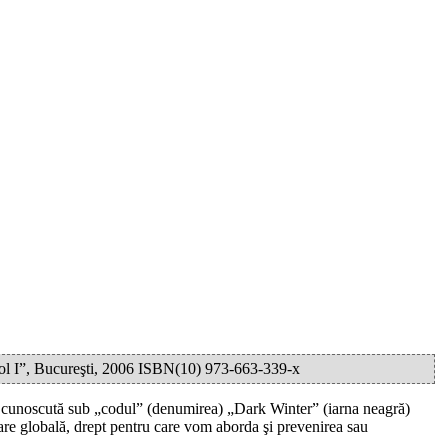
arol I”, Bucureşti, 2006 ISBN(10) 973-663-339-x
cani cunoscută sub „codul” (denumirea) „Dark Winter” (iarna neagră)
are globală, drept pentru care vom aborda şi prevenirea sau