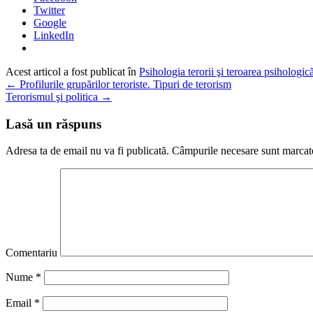
Twitter
Google
LinkedIn
Acest articol a fost publicat în
Psihologia terorii şi teroarea psihologică
←
Profilurile grupărilor teroriste. Tipuri de terorism
Terorismul şi politica
→
Lasă un răspuns
Adresa ta de email nu va fi publicată.
Câmpurile necesare sunt marca
Comentariu
Nume
*
Email
*