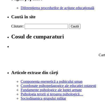
Diferenţierea procedurilor de acţiune educaţională
Caută în site
Căutare:
Cosul de cumparaturi
Cart
Articole extrase din cărți
Componenta energetică a psihicului uman
Coordonate psihopedagogice ale educatiei ostasesti
Fundamente psihologice ale luptei armate
Psihologia terorii şi teroarea psihologică…
Sociodinamica grupului militar