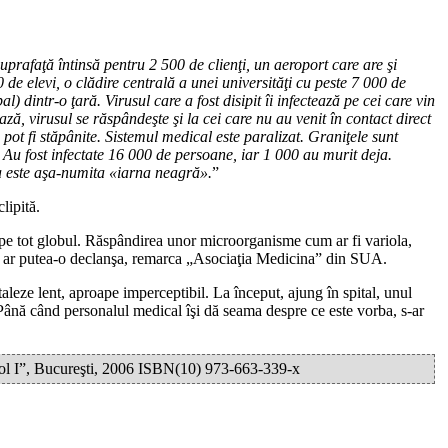
uprafaţă întinsă pentru 2 500 de clienţi, un aeroport care are şi
de elevi, o clădire centrală a unei universităţi cu peste 7 000 de
 dintr-o ţară. Virusul care a fost disipit îi infectează pe cei care vin
ză, virusul se răspândeşte şi la cei care nu au venit în contact direct
i pot fi stăpânite. Sistemul medical este paralizat. Graniţele sunt
. Au fost infectate 16 000 de persoane, iar 1 000 au murit deja.
ta este aşa-numita «iarna neagră».
”
lipită.
ă pe tot globul. Răspândirea unor microorganisme cum ar fi variola,
uri ar putea-o declanşa, remarca „Asociaţia Medicina” din SUA.
aleze lent, aproape imperceptibil. La început, ajung în spital, unul
Până când personalul medical îşi dă seama despre ce este vorba, s-ar
arol I”, Bucureşti, 2006 ISBN(10) 973-663-339-x