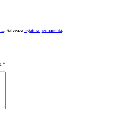
...
. Salvează
legătura permanentă
.
te
*