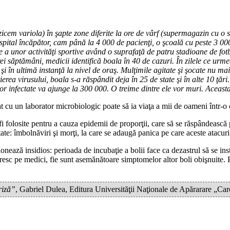
icem variola) în şapte zone diferite la ore de vârf (supermagazin cu o s
spital încăpător, cam până la 4 000 de pacienţi, o şcoală cu peste 3 000 
 unor activităţi sportive având o suprafaţă de patru stadioane de fotbal)
ei săptămâni, medicii identifică boala în 40 de cazuri. În zilele ce urmea
 şi în ultimă instanţă la nivel de oraş. Mulţimile agitate şi şocate nu ma
rea virusului, boala s-a răspândit deja în 25 de state şi în alte 10 ţări
or infectate va ajunge la 300 000. O treime dintre ele vor muri. Aceas
t cu un laborator microbiologic poate să ia viaţa a mii de oameni într-o c
fi folosite pentru a cauza epidemii de proporţii, care să se răspândeasc
tate: îmbolnăviri şi morţi, la care se adaugă panica pe care aceste atac
ează insidios: perioada de incubaţie a bolii face ca dezastrul să se inst
resc pe medici, fie sunt asemănătoare simptomelor altor boli obişnuite. 
riză”
, Gabriel Dulea, Editura Universităţii Naţionale de Apărarare „C