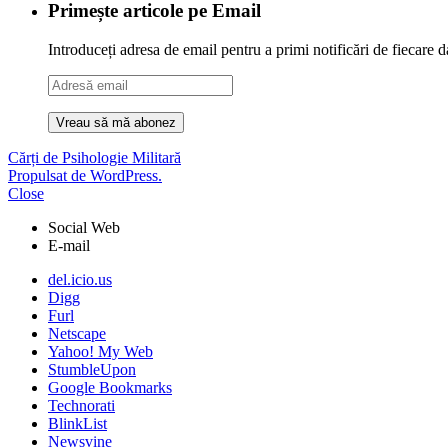
Primește articole pe Email
Introduceți adresa de email pentru a primi notificări de fiecare d
Adresă
email
Cărți de Psihologie Militară
Propulsat de WordPress.
Close
Social Web
E-mail
del.icio.us
Digg
Furl
Netscape
Yahoo! My Web
StumbleUpon
Google Bookmarks
Technorati
BlinkList
Newsvine