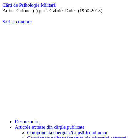
Cărți de Psihologie Militară
Autor: Colonel (r) prof. Gabriel Dulea (1950-2018)
Sari la conținut
Despre autor
Articole extrase din cărțile publicate
Componenta energetică a psihicului uman