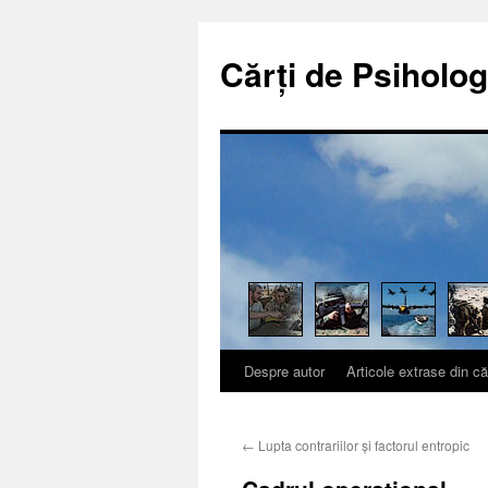
Cărți de Psiholog
Despre autor
Articole extrase din că
Sari
la
←
Lupta contrariilor şi factorul entropic
conținut