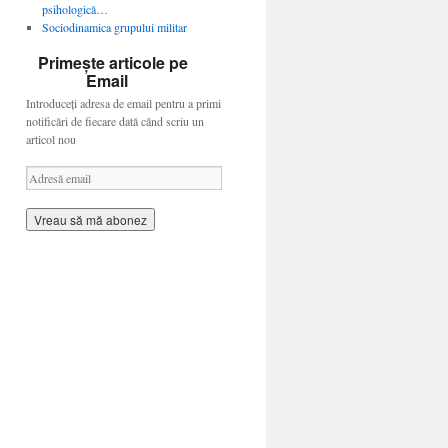
psihologică…
Sociodinamica grupului militar
Primește articole pe
Email
Introduceți adresa de email pentru a primi
notificări de fiecare dată când scriu un
articol nou
A
d
r
e
s
ă
e
m
a
i
l