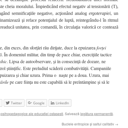
ste cheia moralului. Împiedicând efectul negativ al tensionării (T),
lungând semnificaţiile negative, acţionând analog
ergoterapiei
, un
dinamizează şi reface potenţialul de luptă, reintegrându-l în ritmul
ă readucă unitatea, prin comandă, în circulaţia valorică ce contează
re, din exces, din sforţări rău dirijate, duce la epuizarea
forţei
ă
. În domeniul militar, din timp de pace chiar, exerciţiile tactice
ihic
. Lipsa de autoobservare, şi în consecinţă de dozare, ne
rol ştiinţific. Este preludiul scăderii combativităţii. Campaniile
epuizarea şi chiar uzura. Prima o
naşte pe a doua. Uzura, mai
ările
pe care fiinţa nu este capabilă să le preîntâmpine şi să le
Twitter
Google
LinkedIn
psihopedagogice ale educatiei ostasesti
. Salvează
legătura permanentă
.
Buclele entropice şi saltul calitativ
→