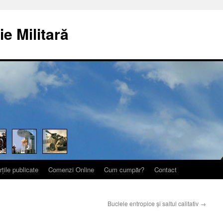
ie Militară
rțile publicate
Comenzi Online
Cum cumpăr?
Contact
Buclele entropice şi saltul calitativ
→