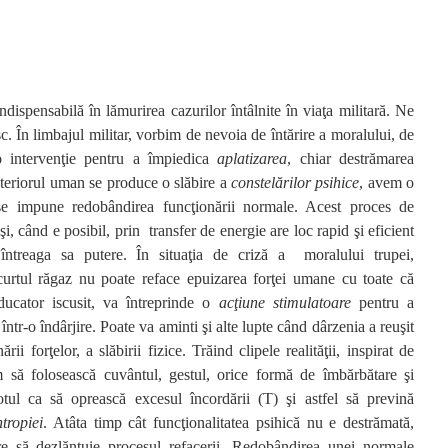
 indispensabilă în lămurirea cazurilor întâlnite în viaţa militară. Ne
c. În limbajul militar, vorbim de nevoia de întărire a moralului, de
o intervenţie pentru a împiedica
aplatizarea
, chiar destrămarea
nteriorul uman se produce o slăbire a
constelărilor psihice
, avem o
e impune redobândirea funcţionării normale. Acest proces de
şi, când e posibil, prin
transfer de energie are loc rapid şi eficient
întreaga sa putere. În situaţia de criză a
moralului trupei,
urtul răgaz nu poate reface epuizarea forţei umane cu toate că
ducator iscusit, va întreprinde o
acţiune stimulatoare
pentru a
, într-o îndârjire. Poate va aminti şi alte lupte când dârzenia a reuşit
ii forţelor, a slăbirii fizice. Trăind clipele realităţii, inspirat de
um să folosească cuvântul, gestul, orice formă de îmbărbătare şi
tul ca să oprească excesul încordării (T) şi astfel să prevină
ntropiei
. Atâta timp cât funcţionalitatea psihică nu e destrămată,
are să dezlănţuie procesul refacerii. Redobândirea unei normale