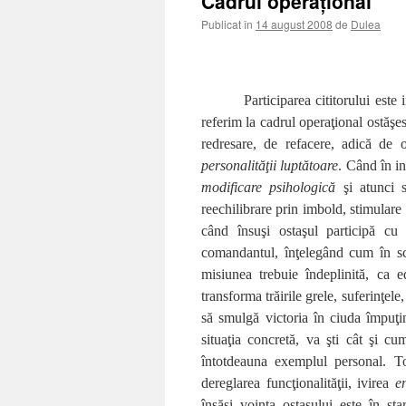
Cadrul operaţional
Publicat în
14 august 2008
de
Dulea
Participarea cititorului este
referim la cadrul operaţional ostăşes
redresare, de refacere, adică de 
personalităţii luptătoare
. Când în i
modificare psihologică
şi atunci s
reechilibrare prin imbold, stimulare 
când însuşi ostaşul participă cu 
comandantul, înţelegând cum în sc
misiunea trebuie îndeplinită, ca e
transforma trăirile grele, suferinţele
să smulgă victoria în ciuda împuţinăr
situaţia concretă, va şti cât şi c
întotdeauna exemplul personal. To
dereglarea funcţionalităţii, ivirea
e
însăşi voinţa ostaşului este în st