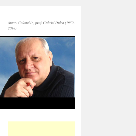
Autor: Colonel (r) prof. Gabriel Dulea (1950-
2018)