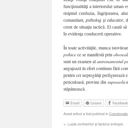
funcţionalităţi a interiorului uman e
risipind confuzia, îngrijorarea, a
comandant,
psiholog şi educator
, 
cerut de situaţia tactică. El caută s
în evidenţa conducerii operative.
În toate activităţile, munca istovitoa
psihice
ce se manifestă prin
oboseal
sunt un examen al
antrenamentul ps
angajează în efort continuu fără cont
pentru cei nepregătiţi prefigurează 
periculoasă, provine din
suprasolicit
stăpânească.
Email
Listare
Facebook
Acest articol a fost publicat în
Coordonate 
←
Lupta contrariilor şi factorul entropic