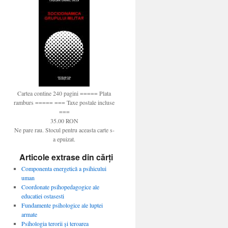
Cartea contine 240 pagini ===== Plata
ramburs ===== === Taxe postale incluse
===
35.00 RON
Ne pare rau. Stocul pentru aceasta carte s-
a epuizat.
Articole extrase din cărți
Componenta energetică a psihicului
uman
Coordonate psihopedagogice ale
educatiei ostasesti
Fundamente psihologice ale luptei
armate
Psihologia terorii şi teroarea