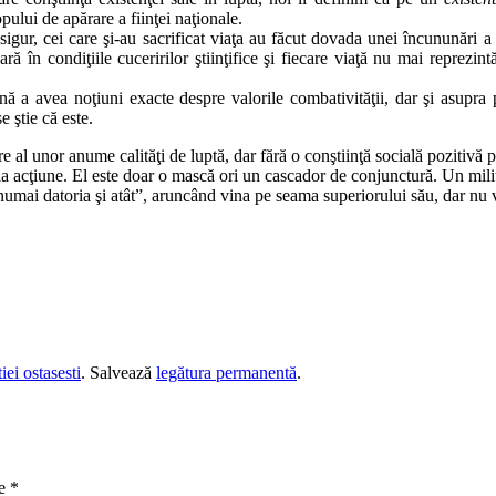
opului de apărare a fiinţei naţionale.
sigur, cei care şi-au sacrificat viaţa au făcut dovada unei încununări a fi
ară în condiţiile cuceririlor ştiinţifice şi fiecare viaţă nu mai reprezi
nă a avea noţiuni exacte despre valorile combativităţii, dar şi asupra 
e ştie că este.
 al unor anume calităţi de luptă, dar fără o conştiinţă socială pozitivă 
re la acţiune. El este doar o mască ori un cascador de conjunctură. Un mi
numai datoria şi atât”, aruncând vina pe seama superiorului său, dar nu va
ei ostasesti
. Salvează
legătura permanentă
.
te
*