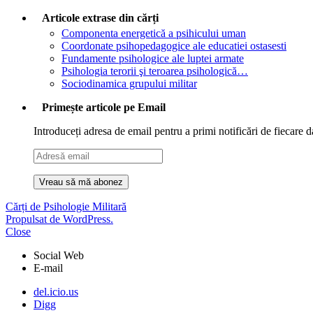
Articole extrase din cărți
Componenta energetică a psihicului uman
Coordonate psihopedagogice ale educatiei ostasesti
Fundamente psihologice ale luptei armate
Psihologia terorii şi teroarea psihologică…
Sociodinamica grupului militar
Primește articole pe Email
Introduceți adresa de email pentru a primi notificări de fiecare d
Adresă
email
Cărți de Psihologie Militară
Propulsat de WordPress.
Close
Social Web
E-mail
del.icio.us
Digg