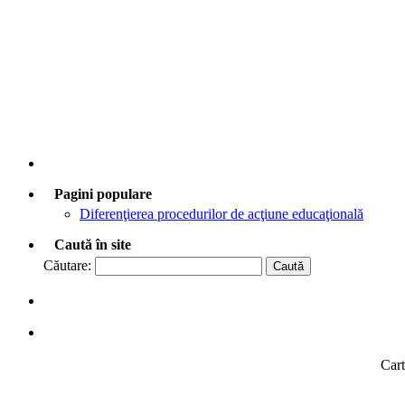
Pagini populare
Diferenţierea procedurilor de acţiune educaţională
Caută în site
Căutare:
Cart