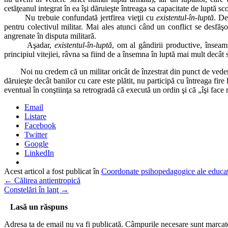
cetăţeanul integrat în ea îşi dăruieşte întreaga sa capacitate de luptă sc
Nu trebuie confundată jertfirea vieţii cu
existentul-în-luptă
. De
pentru colectivul militar. Mai ales atunci când un conflict se desfăşo
angrenate în disputa militară.
Aşadar,
existentul-în-luptă
, om al gândirii productive, înseam
principiul vitejiei, râvna sa fiind de a însemna în luptă mai mult decât s
Noi nu credem că un militar oricât de înzestrat din punct de vedere
dăruieşte decât banilor cu care este plătit, nu participă cu întreaga fi
eventual în conştiinţa sa retrogradă că execută un ordin şi că „îşi face 
Email
Listare
Facebook
Twitter
Google
LinkedIn
Acest articol a fost publicat în
Coordonate psihopedagogice ale educati
←
Călirea antientropică
Constelări în lanţ
→
Lasă un răspuns
Adresa ta de email nu va fi publicată.
Câmpurile necesare sunt marca