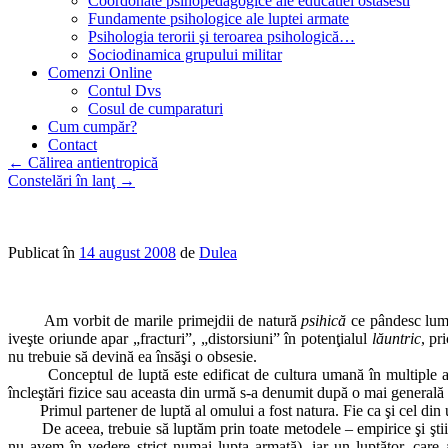
Coordonate psihopedagogice ale educatiei ostasesti
Fundamente psihologice ale luptei armate
Psihologia terorii şi teroarea psihologică…
Sociodinamica grupului militar
Comenzi Online
Contul Dvs
Cosul de cumparaturi
Cum cumpăr?
Contact
←
Călirea antientropică
Constelări în lanţ
→
Publicat în
14 august 2008
de
Dulea
Am vorbit de marile primejdii de natură
psihică
ce pândesc lumea
iveşte oriunde apar „fracturi”, „distorsiuni” în potenţialul
lăuntric
, pr
nu trebuie să devină ea însăşi o obsesie.
Conceptul de luptă este edificat de cultura umană în multiple 
încleştări fizice sau aceasta din urmă s-a denumit după o mai generală ca
Primul partener de luptă al omului a fost natura. Fie ca şi cel din 
De aceea, trebuie să luptăm prin toate metodele – empirice şi ştii
nu avem în vedere strict numai lupta armată), iar un luptător, care a