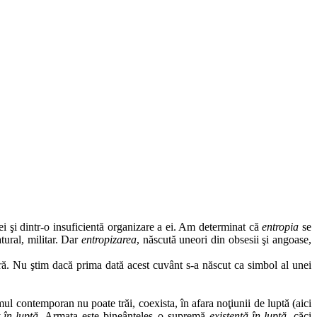
i şi dintr-o insuficientă organizare a ei. Am determinat că
entropia
se
tural, militar. Dar
entropizarea
, născută uneori din obsesii şi angoase,
ură. Nu ştim dacă prima dată acest cuvânt s-a născut ca simbol al unei
ul contemporan nu poate trăi, coexista, în afara noţiunii de luptă (aici
t-în-luptă
. Armata este bineânţeles o supremă
existenţă-în-luptă
, căci