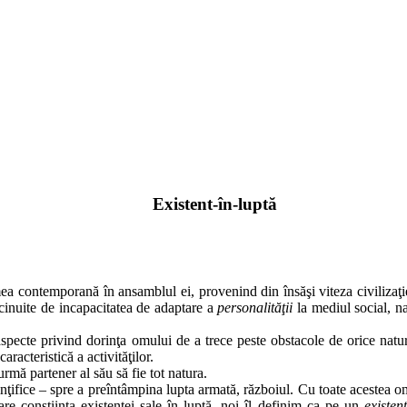
Existent-în-luptă
 contemporană în ansamblul ei, provenind din însăşi viteza civilizaţie
icinuite de incapacitatea de adaptare a
personalităţii
la mediul social, na
aspecte privind dorinţa omului de a trece peste obstacole de orice nat
racteristică a activităţilor.
urmă partener al său să fie tot natura.
nţifice – spre a preîntâmpina lupta armată, războiul. Cu toate acestea om
re conştiinţa existenţei sale în luptă, noi îl definim ca pe un
existen