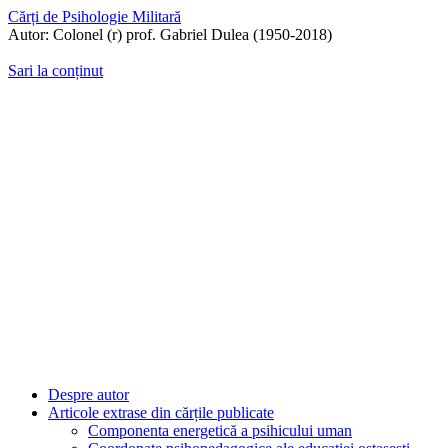
Cărți de Psihologie Militară
Autor: Colonel (r) prof. Gabriel Dulea (1950-2018)
Sari la conținut
Despre autor
Articole extrase din cărțile publicate
Componenta energetică a psihicului uman