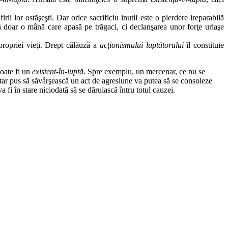
rii lor ostăşeşti. Dar orice sacrificiu inutil este o pierdere ireparabilă
ntă doar o mână care apasă pe trăgaci, ci declanşarea unor forţe uriaşe
propriei vieţi. Drept călăuză a
acţionismului
luptătorului
îl constituie
poate fi un
existent-în-luptă
. Spre exemplu, un mercenar, ce nu se
litar pus să săvârşească un act de agresiune va putea să se consoleze
 fi în stare niciodată să se dăruiască întru totul cauzei.