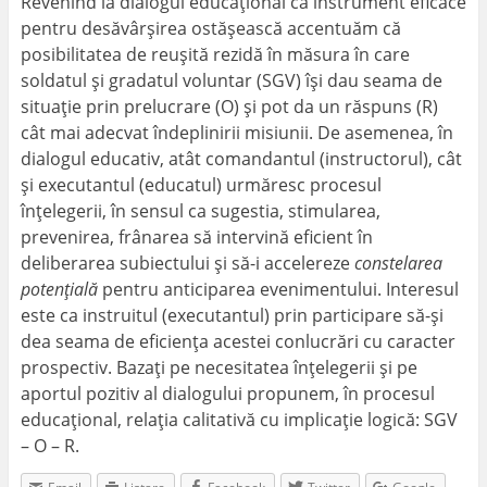
Revenind la dialogul educațional ca instrument eficace
pentru desăvârșirea ostășească accentuăm că
posibilitatea de reușită rezidă în măsura în care
soldatul și gradatul voluntar (SGV) își dau seama de
situație prin prelucrare (O) și pot da un răspuns (R)
cât mai adecvat îndeplinirii misiunii. De asemenea, în
dialogul educativ, atât comandantul (instructorul), cât
și executantul (educatul) urmăresc procesul
înțelegerii, în sensul ca sugestia, stimularea,
prevenirea, frânarea să intervină eficient în
deliberarea subiectului și să-i accelereze
constelarea
potențială
pentru anticiparea evenimentului. Interesul
este ca instruitul (executantul) prin participare să-și
dea seama de eficiența acestei conlucrări cu caracter
prospectiv. Bazați pe necesitatea înțelegerii și pe
aportul pozitiv al dialogului propunem, în procesul
educațional, relația calitativă cu implicație logică: SGV
– O – R.