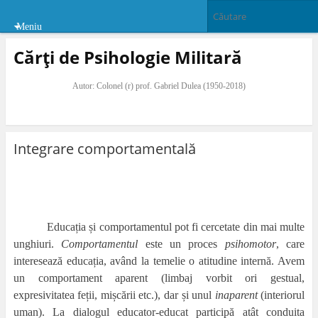
Meniu
Cărți de Psihologie Militară
Autor: Colonel (r) prof. Gabriel Dulea (1950-2018)
Integrare comportamentală
Educația și comportamentul pot fi cercetate din mai multe
unghiuri.
Comportamentul
este un proces
psihomotor
, care
interesează educația, având la temelie o atitudine internă. Avem
un comportament aparent (limbaj vorbit ori gestual,
expresivitatea feții, mișcării etc.), dar și unul
inaparent
(interiorul
uman). La dialogul educator-educat participă atât conduita