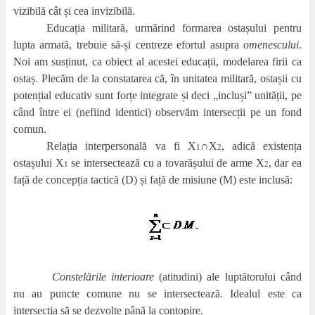
vizibilă cât și cea invizibilă.
Educația militară, urmărind formarea ostașului pentru
lupta armată, trebuie să-și centreze efortul asupra
omenescului
.
Noi am susținut, ca obiect al acestei educații, modelarea firii ca
ostaș. Plecăm de la constatarea că, în unitatea militară, ostașii cu
potențial educativ sunt forțe integrate și deci „incluși” unității, pe
când între ei (nefiind identici) observăm intersecții pe un fond
comun.
Relația interpersonală va fi X
∩
X
, adică existența
1
2
ostașului X
se intersectează cu a tovarășului de arme X
, dar ea
1
2
față de concepția tactică (D) și față de misiune (M) este inclusă:
Constelările interioare
(atitudini) ale luptătorului când
nu au puncte comune nu se intersectează. Idealul este ca
intersecția să se dezvolte până la contopire.