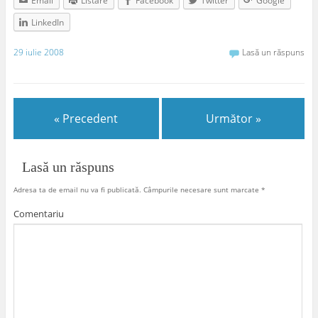
Email
Listare
Facebook
Twitter
Google
LinkedIn
29 iulie 2008
Lasă un răspuns
« Precedent
Următor »
Lasă un răspuns
Adresa ta de email nu va fi publicată.
Câmpurile necesare sunt marcate
*
Comentariu