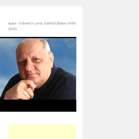
Autor: Colonel (r) prof. Gabriel Dulea (1950-
2018)