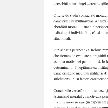
deosebită pentru înţelegerea relaţiil
O serie de studii consacrate moralulu
caracterul său multinivelar. Analiza d
abordării moralului atât din perspect
psihologici individuali –, cât şi a fa
situaţionali.
Din această perspectivă, trebuie rem
chestionare de evaluare a pregătirii
asimilat motivaţiei pentru luptă. În 
determinanţi: 1) legitimitatea institu
caracteristicile mediului militar şi 
subdimensiuni şi factori caracteristic
Concluziile cercetătorilor francezi ş
Asimilând moralul cu motivaţia pent
are încredere în sine
(în experienţa p
şi în cei de acelaşi rang
(sentimentu