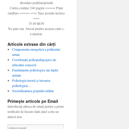
Cartea contine 240 pagini ===== Plata
ramburs ===== === Taxe postale incluse
===
35.00 RON
Ne pare rau. Stocul pentru aceasta carte s-
a epuizat.
Articole extrase din cărți
Componenta energetică a psihicului
uman
Coordonate psihopedagogice ale
educatiei ostasesti
Fundamente psihologice ale luptei
armate
Psihologia terorii şi teroarea
psihologică…
Sociodinamica grupului militar
Primește articole pe Email
Introduceți adresa de email pentru a primi
notificări de fiecare dată când scriu un
articol nou
A