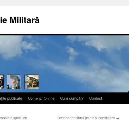
ie Militară
rțile publicate
Comenzi Online
Cum cumpăr?
Contact
sociale specifice
Despre echilibrul psihic şi constelare
→