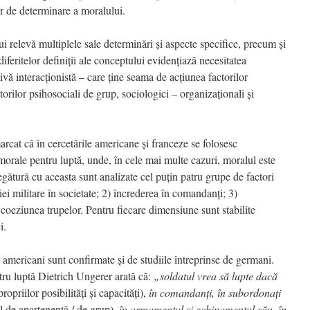
or de determinare a moralului.
i relevă multiplele sale determinări şi aspecte specifice, precum şi
iferitelor definiţii ale conceptului evidenţiază necesitatea
ivă interacţionistă – care ţine seama de acţiunea factorilor
ctorilor psihosociali de grup, sociologici – organizaţionali şi
arcat că în cercetările americane şi franceze se folosesc
 morale pentru luptă, unde, în cele mai multe cazuri, moralul este
legătură cu aceasta sunt analizate cel puţin patru grupe de factori
ţiei militare în societate; 2) încrederea în comandanţi; 3)
4) coeziunea trupelor. Pentru fiecare dimensiune sunt stabilite
i.
i americani sunt confirmate şi de studiile întreprinse de germani.
ru luptă Dietrich Ungerer arată că:
„soldatul vrea să lupte dacă
ropriilor posibilităţi şi capacităţi),
în comandanţi, în subordonaţi
l de apartenenţă / de grup),
în armamentul şi echipamentul său, în