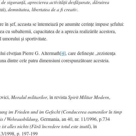
de siguranţă, aprecierea activităţii desfăşurate, dăruirea
lui),
demnitatea, libertatea de a fi creativ
.
ere în şef, aceasta se întemeiază pe anumite cerinţe impuse şefului:
 cu subalternii, capacitatea de a aprecia realizările acestora,
l umorului şi sportivitate.
ului elveţian Pierre G. Altermath
[4]
, care defineşte „rezistenţa
una dintre cele patru dimensiuni corespunzătoare acesteia.
ovici,
Moralul militarilor
, în revista
Spirit Militar Modern
,
ung im Frieden und im Gefecht (Conducerea oamenilor în timp
is / Wehrausbildung
, Germania, an 40, nr. 11/1996, p.734
st alles nichts (Fără încredere totul este inutil)
, în
.3/1998, p. 197-199