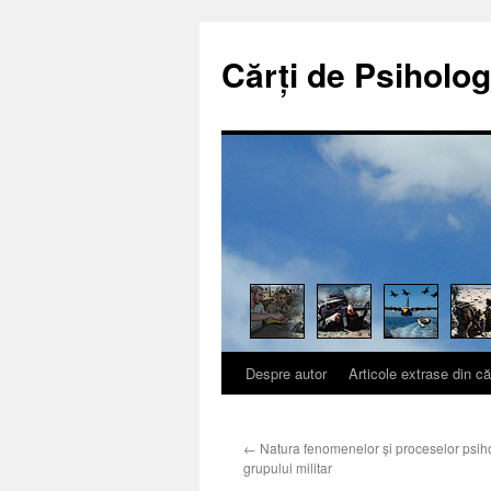
Cărți de Psiholog
Despre autor
Articole extrase din că
Sari
la
←
Natura fenomenelor şi proceselor psiho
conținut
grupului militar