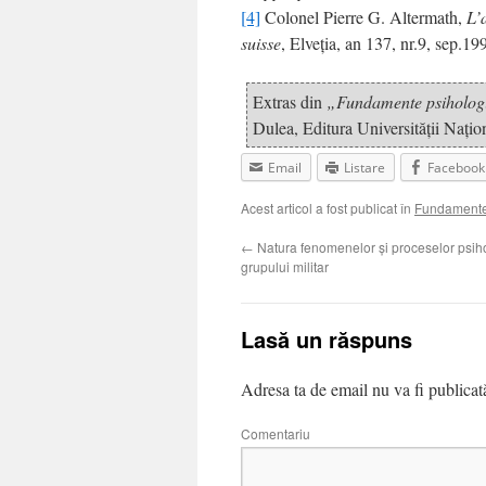
[4]
Colonel Pierre G. Altermath,
L’
suisse
, Elveţia, an 137, nr.9, sep.1
Extras din
„Fundamente psihologic
Dulea, Editura Universităţii Naţi
Email
Listare
Facebook
Acest articol a fost publicat în
Fundamente 
←
Natura fenomenelor şi proceselor psiho
grupului militar
Lasă un răspuns
Adresa ta de email nu va fi publicat
Comentariu