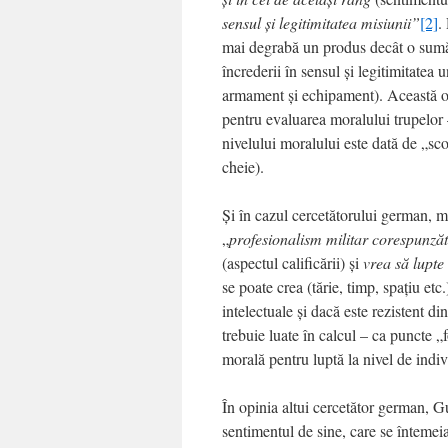
sensul şi legitimitatea misiunii”
[2]
.
mai degrabă un produs decât o sumă 
încrederii în sensul şi legitimitate
armament şi echipament). Această o
pentru evaluarea moralului trupelor 
nivelului moralului este dată de „sco
cheie).
Şi în cazul cercetătorului german, m
„
profesionalism militar corespunzăt
(aspectul calificării) şi
vrea să lupte
se poate crea (tărie, timp, spaţiu et
intelectuale şi dacă este rezistent di
trebuie luate în calcul – ca puncte „
morală pentru luptă la nivel de indi
În opinia altui cercetător german, G
sentimentul de sine, care se înteme