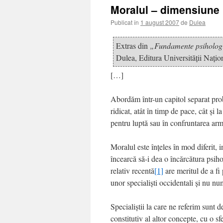
Moralul – dimensiune 
Publicat în
1 august 2007
de
Dulea
Extras din
„Fundamente psihologic
Dulea, Editura Universităţii Naţi
[…]
Abordăm într-un capitol separat pr
ridicat, atât în timp de pace, cât şi 
pentru luptă sau în confruntarea arm
Moralul este înţeles în mod diferit, 
încearcă să-i dea o încărcătura psi
relativ recentă
[1]
are meritul de a fi
unor specialişti occidentali şi nu nu
Specialiştii la care ne referim sunt 
constitutiv al altor concepte, cu o s