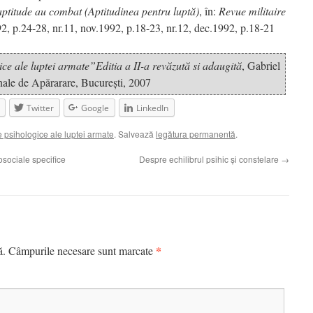
aptitude au combat (Aptitudinea pentru luptă)
, în:
Revue militaire
992, p.24-28, nr.11, nov.1992, p.18-23, nr.12, dec.1992, p.18-21
e ale luptei armate”Editia a II-a revăzută si adaugită
, Gabriel
onale de Apărarare, Bucureşti, 2007
Twitter
Google
LinkedIn
psihologice ale luptei armate
. Salvează
legătura permanentă
.
sociale specifice
Despre echilibrul psihic şi constelare
→
*
ă.
Câmpurile necesare sunt marcate