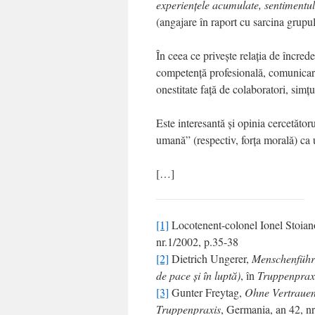
experienţele acumulate, sentimentul 
(angajare în raport cu sarcina grupu
În ceea ce priveşte relaţia de încred
competenţă profesională, comunicarea
onestitate faţă de colaboratori, simţu
Este interesantă şi opinia cercetător
umană” (respectiv, forţa morală) ca 
[…]
[1]
Locotenent-colonel Ionel Stoian
nr.1/2002, p.35-38
[2]
Dietrich Ungerer,
Menschenführ
de pace şi în luptă)
, în
Truppenprax
[3]
Gunter Freytag,
Ohne Vertrauen i
Truppenpraxis
,
Germania, an 42, nr