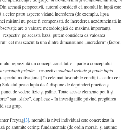
 Din această perspectivă, autorul consideră că moralul în luptă este
a celor patru aspecte vizând încrederea (de exemplu, lipsa
a unei misiuni nu poate fi compensată de încrederea nezdruncinată în
bservaţie are o valoare metodologică de maximă importanţă
– respectiv, pe această bază, putem considera că valoarea
rul” cel mai scăzut la una dintre dimensiunile „încrederii” (factori-
oralul reprezintă un concept constitutiv – parte a conceptului
or misiunii primite
– respectiv:
soldatul trebuie şi poate lupta
(aspectul motivaţional) în cele mai favorabile condiţii – cadru ce i
c.) Soldatul poate lupta dacă dispune de deprinderi practice şi
n punct de vedere fizic şi psihic. Toate aceste elemente pot fi şi
forte” sau „slabe”, după caz – în investigaţiile privind pregătirea
vid sau grup.
unter Freytag
[3]
, moralul la nivel individual este concretizat în
iază pe anumite cerinţe fundamentale (de ordin moral), şi anume: