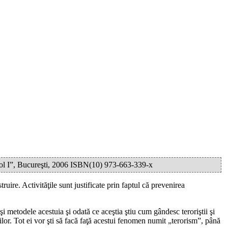
arol I”, Bucureşti, 2006 ISBN(10) 973-663-339-x
uire. Activităţile sunt justificate prin faptul că prevenirea
 şi metodele acestuia şi odată ce aceştia ştiu cum gândesc teroriştii şi
ştilor. Tot ei vor şti să facă faţă acestui fenomen numit „terorism”, până