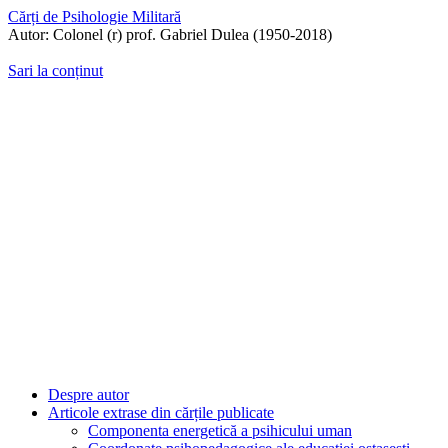
Cărți de Psihologie Militară
Autor: Colonel (r) prof. Gabriel Dulea (1950-2018)
Sari la conținut
Despre autor
Articole extrase din cărțile publicate
Componenta energetică a psihicului uman