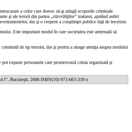
tracarare a celor care doresc să-şi atingă scopurile criminale.
nte şi ale terorii din partea „
răzvrătiţilor
” irakieni, ajutând astfel
vertismentelor, dar şi o creştere a conştiinţei publice faţă de terorism.
smului. Este important modul în care societatea este antrenată să
criminală de tip terorist, dar şi pentru a atrage atenţia asupra modului
se pot expune persoanele care promovează crima organizată şi
arol I”, Bucureşti, 2006 ISBN(10) 973-663-339-x