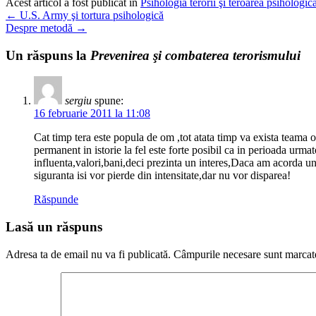
Acest articol a fost publicat în
Psihologia terorii şi teroarea psihologică
←
U.S. Army şi tortura psihologică
Despre metodă
→
Un răspuns la
Prevenirea şi combaterea terorismului
sergiu
spune:
16 februarie 2011 la 11:08
Cat timp tera este popula de om ,tot atata timp va exista teama o
permanent in istorie la fel este forte posibil ca in perioada ur
influenta,valori,bani,deci prezinta un interes,Daca am acorda un
siguranta isi vor pierde din intensitate,dar nu vor disparea!
Răspunde
Lasă un răspuns
Adresa ta de email nu va fi publicată.
Câmpurile necesare sunt marca