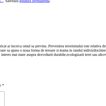
...
. Salvează
legătura permanentă
.
ricat ar incerca omul sa previna .Prevenirea terorismului este relativa de
matoare sa apara o noua forma de teroare si teama in randul indivizilor,b
 interes mai mare asupra dezvoltarii durabile,ecologizarii terei sau alt
te
*