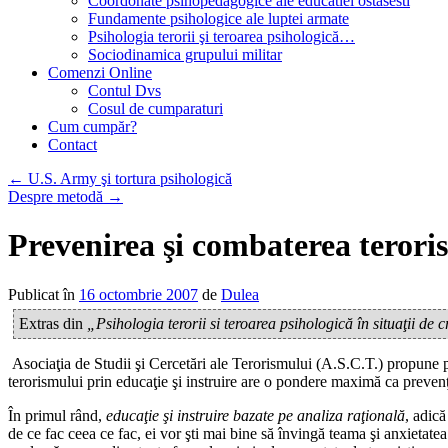
Coordonate psihopedagogice ale educatiei ostasesti
Fundamente psihologice ale luptei armate
Psihologia terorii şi teroarea psihologică…
Sociodinamica grupului militar
Comenzi Online
Contul Dvs
Cosul de cumparaturi
Cum cumpăr?
Contact
←
U.S. Army şi tortura psihologică
Despre metodă
→
Prevenirea şi combaterea terori
Publicat în
16 octombrie 2007
de
Dulea
Extras din
„Psihologia terorii si teroarea psihologică în situaţii de c
Asociaţia de Studii şi Cercetări ale Terorismului (A.S.C.T.) propune proi
terorismului prin educaţie şi instruire are o pondere maximă ca prevenţi
În primul rând,
educaţie şi instruire bazate pe analiza raţională
, adică
de ce fac ceea ce fac, ei vor şti mai bine să învingă teama şi anxietatea 