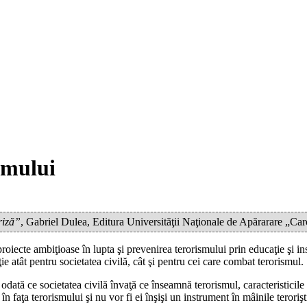
smului
riză”
, Gabriel Dulea, Editura Universităţii Naţionale de Apărarare „C
ecte ambiţioase în lupta şi prevenirea terorismului prin educaţie şi instr
e atât pentru societatea civilă, cât şi pentru cei care combat terorismul.
 odată ce societatea civilă învaţă ce înseamnă terorismul, caracteristicile
în faţa terorismului şi nu vor fi ei înşişi un instrument în mâinile terori