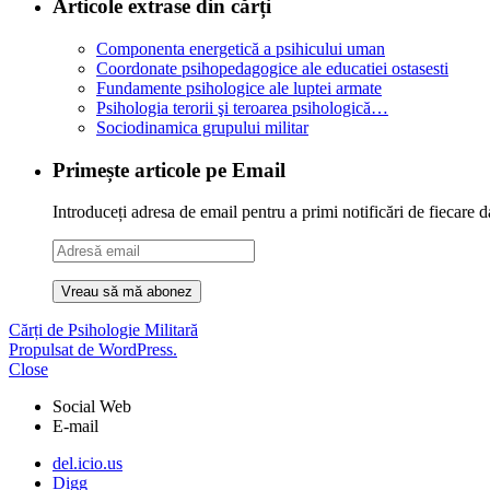
Articole extrase din cărți
Componenta energetică a psihicului uman
Coordonate psihopedagogice ale educatiei ostasesti
Fundamente psihologice ale luptei armate
Psihologia terorii şi teroarea psihologică…
Sociodinamica grupului militar
Primește articole pe Email
Introduceți adresa de email pentru a primi notificări de fiecare d
Adresă
email
Cărți de Psihologie Militară
Propulsat de WordPress.
Close
Social Web
E-mail
del.icio.us
Digg