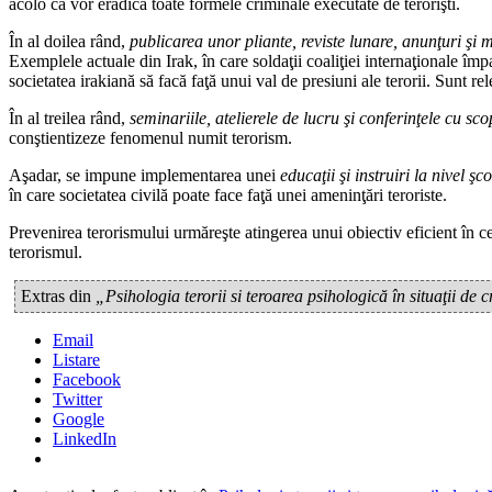
acolo că vor eradica toate formele criminale executate de terorişti.
În al doilea rând,
publicarea unor pliante, reviste lunare, anunţuri şi 
Exemplele actuale din Irak, în care soldaţii coaliţiei internaţionale împ
societatea irakiană să facă faţă unui val de presiuni ale terorii. Sunt r
În al treilea rând,
seminariile, atelierele de lucru şi conferinţele cu sc
conştientizeze fenomenul numit terorism.
Aşadar, se impune implementarea unei
educaţii şi instruiri la nivel şco
în care societatea civilă poate face faţă unei ameninţări teroriste.
Prevenirea terorismului urmăreşte atingerea unui obiectiv eficient în c
terorismul.
Extras din
„Psihologia terorii si teroarea psihologică în situaţii de c
Email
Listare
Facebook
Twitter
Google
LinkedIn