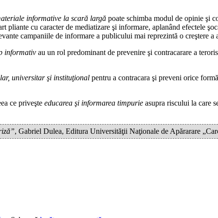
materiale informative la scară largă
poate schimba modul de opinie şi con
art pliante cu caracter de mediatizare şi informare, aplanând efectele şoca
elevante campaniile de informare a publicului mai reprezintă o creştere a a
op informativ
au un rol predominant de prevenire şi contracarare a terori
lar, universitar şi instituţional
pentru a contracara şi preveni orice formă 
eea ce priveşte
educarea şi informarea timpurie
asupra riscului la care 
riză”
, Gabriel Dulea, Editura Universităţii Naţionale de Apărarare „C