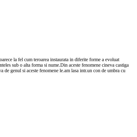
oarece la fel cum teroarea instaurata in diferite forme a evoluat
inenteles sub o alta forma si nume.Din aceste fenomene cineva castiga
ceva de genul si aceste fenomene le.am lasa intr.un con de umbra cu