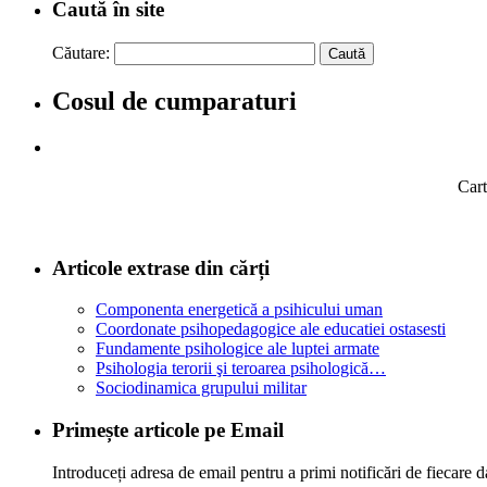
Caută în site
Căutare:
Cosul de cumparaturi
Cart
Articole extrase din cărți
Componenta energetică a psihicului uman
Coordonate psihopedagogice ale educatiei ostasesti
Fundamente psihologice ale luptei armate
Psihologia terorii şi teroarea psihologică…
Sociodinamica grupului militar
Primește articole pe Email
Introduceți adresa de email pentru a primi notificări de fiecare d