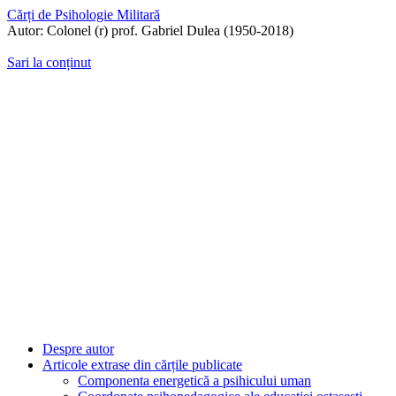
Cărți de Psihologie Militară
Autor: Colonel (r) prof. Gabriel Dulea (1950-2018)
Sari la conținut
Despre autor
Articole extrase din cărțile publicate
Componenta energetică a psihicului uman