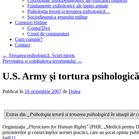
Coordonate psihopedagogice ale educatiei ostasesti
Fundamente psihologice ale luptei armate
Psihologia terorii şi teroarea psihologică…
Sociodinamica grupului militar
Comenzi Online
Contul Dvs
Cosul de cumparaturi
Cum cumpăr?
Contact
←
Teroarea psihologică. Scurt istoric
Prevenirea şi combaterea terorismului
→
U.S. Army şi tortura psihologic
Publicat în
16 octombrie 2007
de
Dulea
Extras din
„Psihologia terorii si teroarea psihologică în situaţii de c
Organizaţia „
Physicians for Human Rights
” (PHR, „Medicii pentru Dre
prizonierilor şi consecinţelor acestei practici, care au şocat opinia p
faţă
[1]
.