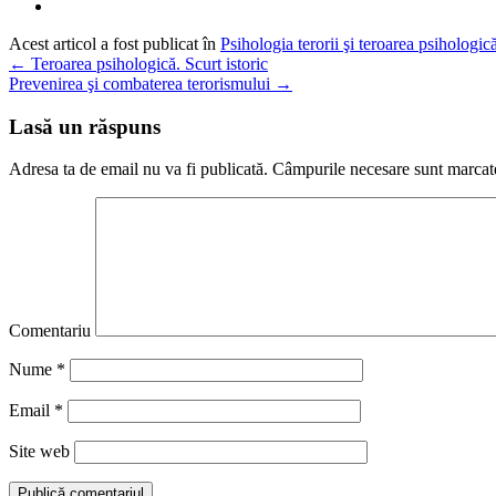
Acest articol a fost publicat în
Psihologia terorii şi teroarea psihologică
←
Teroarea psihologică. Scurt istoric
Prevenirea şi combaterea terorismului
→
Lasă un răspuns
Adresa ta de email nu va fi publicată.
Câmpurile necesare sunt marca
Comentariu
Nume
*
Email
*
Site web